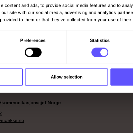
e content and ads, to provide social media features and to analy
ør kommunikasjon og merkevare Veidekke ASA
 our site with our social media, advertising and analytics partn
00
 provided to them or that they’ve collected from your use of their
asson@veidekke.se
Preferences
Statistics
Allow selection
/kommunikasjonssjef Norge
2
veidekke.no