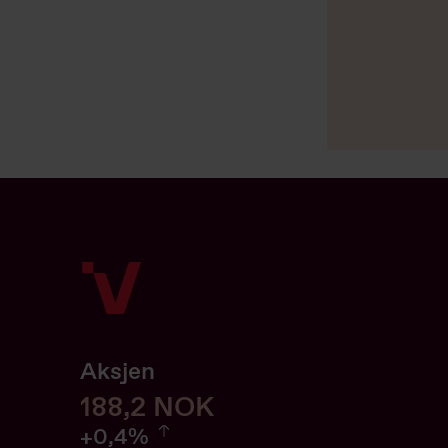
Aksjen
188,4
188,4
NOK
0.43%
+
0,4%