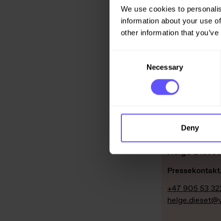
We use cookies to personalis
Konserndirekt
information about your use of
+47 21 05 50 
other information that you’ve
kristina.andre
Consent
Necessary
Selection
Deny
Helge Dieset
Pressekontakt
+47 905 53 32
helge.dieset@