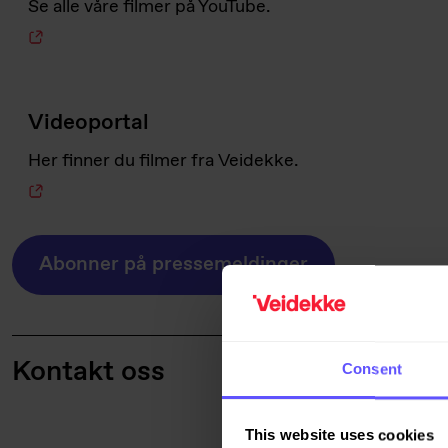
Se alle våre filmer på YouTube.
Videoportal
Her finner du filmer fra Veidekke.
Abonner på pressemeldinger
Kontakt oss
Consent
Kristina And
This website uses cookies