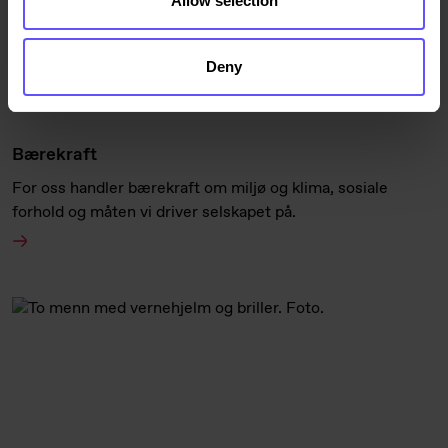
Allow selection
Deny
Bærekraft
For oss handler bærekraft om miljø og klima, sosiale
forhold og måten vi driver selskapet på.