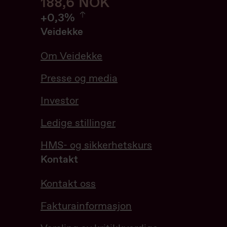
188,6
188,6
NOK
0.32%
+
0,3%
Veidekke
Om Veidekke
Presse og media
Investor
Ledige stillinger
HMS- og sikkerhetskurs
Kontakt
Kontakt oss
Fakturainformasjon