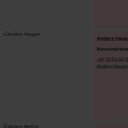
Anders Haug
Konserndirektø
+47 21 05 50 
Anders.Hauge