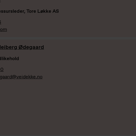
e
essursleder, Tore Løkke AS
6
com
Heiberg Ødegaard
dlikehold
00
egaard@veidekke.no