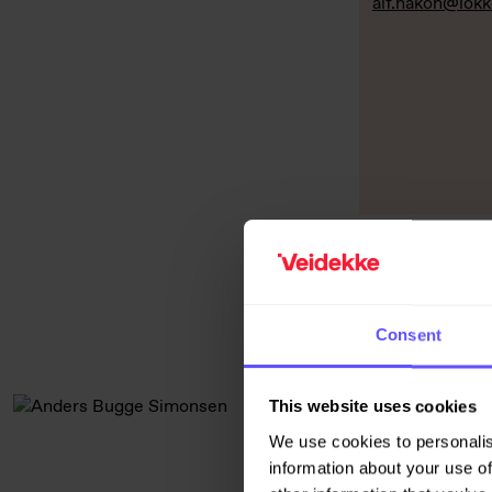
alf.hakon@lok
Alf Johan Jo
Lærlingkontakt
+47 922 90 2
Consent
alf.johanness
This website uses cookies
Anders Bugg
We use cookies to personalis
Leder prosjek
information about your use of