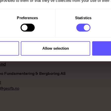
 provided to them or that they’ve collected from your use of their
00
en@veidekke.no
Preferences
Statistics
Allow selection
and
Geo Fundamentering & Bergboring AS
0
d@geofb.no