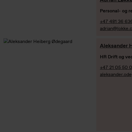
Adrian Løkk
Personal- og r
+47 481 36 63
adrian@lokke.
Aleksander 
HR Drift og ve
+47 21 05 50 
aleksander.od