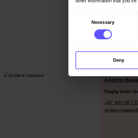
other information that you’ve
+47 21 05 50 
anders.simons
Consent
Necessary
Selection
Deny
Anders Haal
Daglig leder 
+47 901 28 72
anders.haalan