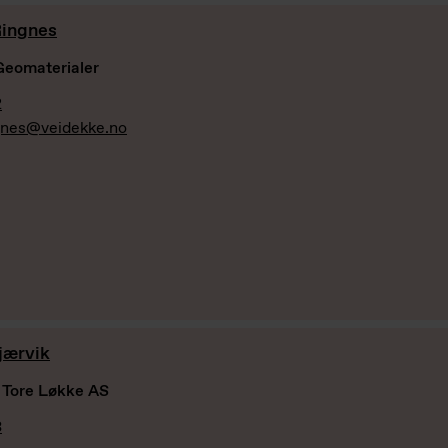
Ringnes
Geomaterialer
2
ngnes@veidekke.no
jærvik
 Tore Løkke AS
3