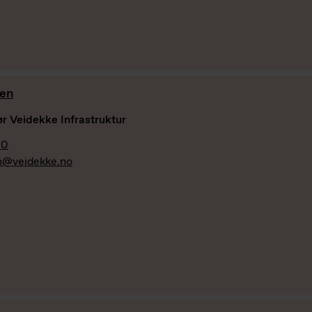
en
r Veidekke Infrastruktur
00
n@veidekke.no