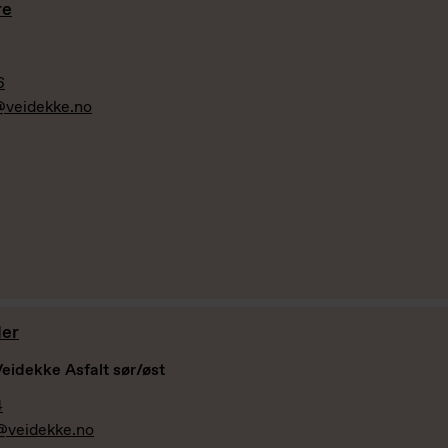
re
6
@veidekke.no
der
eidekke Asfalt sør/øst
4
r@veidekke.no