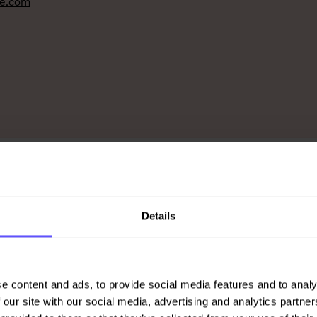
ke.com
hannessen
 Asfalt
90
Details
en@veidekke.no
e Simonsen
e content and ads, to provide social media features and to analy
tanskaffelse Anlegg
 our site with our social media, advertising and analytics partn