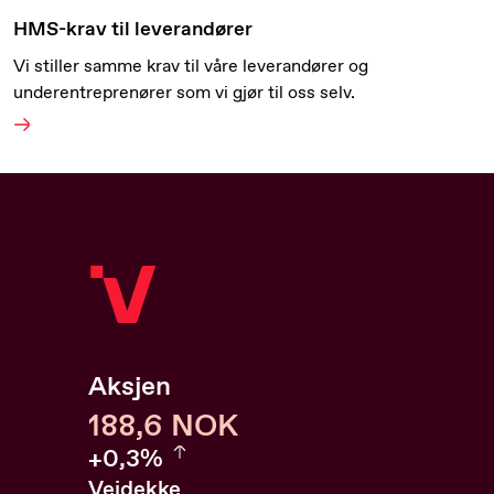
HMS-krav til leverandører
Vi stiller samme krav til våre leverandører og
underentreprenører som vi gjør til oss selv.
Aksjen
188,6
188,6
NOK
0.32%
+
0,3%
Veidekke