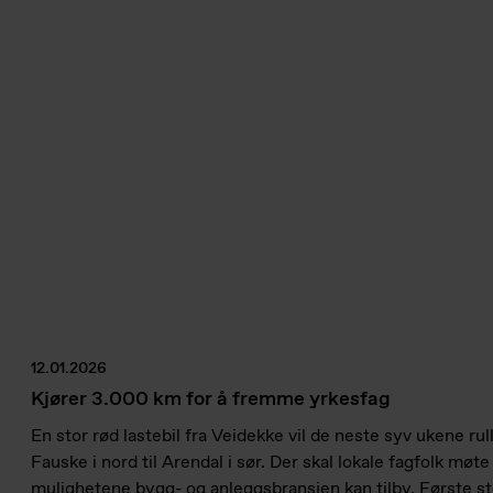
12.01.2026
Kjører 3.000 km for å fremme yrkesfag
En stor rød lastebil fra Veidekke vil de neste syv ukene rull
Fauske i nord til Arendal i sør. Der skal lokale fagfolk møt
mulighetene bygg- og anleggsbransjen kan tilby. Første s