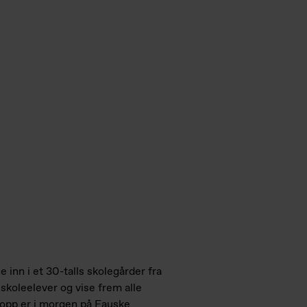
e inn i et 30-talls skolegårder fra
e skoleelever og vise frem alle
topp er i morgen på Fauske