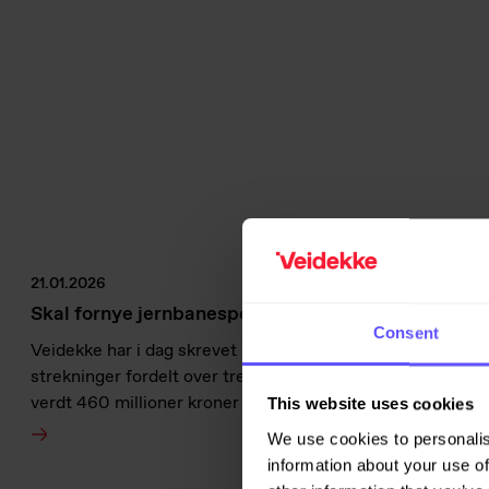
21.01.2026
Skal fornye jernbanespor for Bane NOR
Consent
Veidekke har i dag skrevet kontrakt med Bane NOR om å u
strekninger fordelt over tre regioner på Østlandet. Kontrak
verdt 460 millioner kroner ekskl. mva. pluss opsjoner.
This website uses cookies
We use cookies to personalis
information about your use of