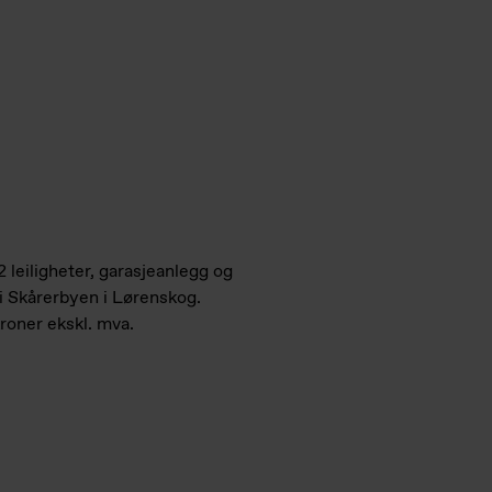
leiligheter, garasje­anlegg og
 i Skårerbyen i Lørenskog.
kroner ekskl. mva.