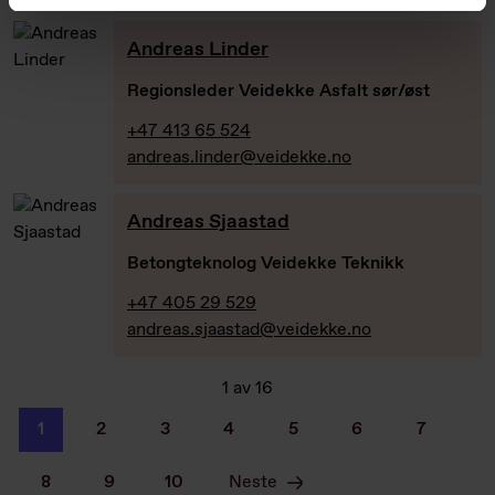
Andreas Linder
Regionsleder Veidekke Asfalt sør/øst
+47 413 65 524
andreas.linder@veidekke.no
Andreas Sjaastad
Betongteknolog Veidekke Teknikk
+47 405 29 529
andreas.sjaastad@veidekke.no
1
av
16
1
2
3
4
5
6
7
8
9
10
Neste