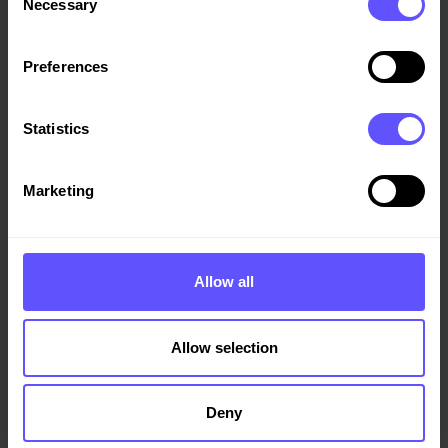
Anders Haaland
Necessary
Selection
Daglig leder Geo Fundamentering &
Bergboring AS
Preferences
+47 901 28 720
anders.haaland@geofb.no
Statistics
Anders Haugen
Marketing
Konserndirektør Veidekke Infrastruktur
+47 21 05 50 00
Anders.Haugen@veidekke.no
Allow all
Anders Wettre
Allow selection
Analytiker
+47 45 41 21 66
Deny
anders.wettre@veidekke.no