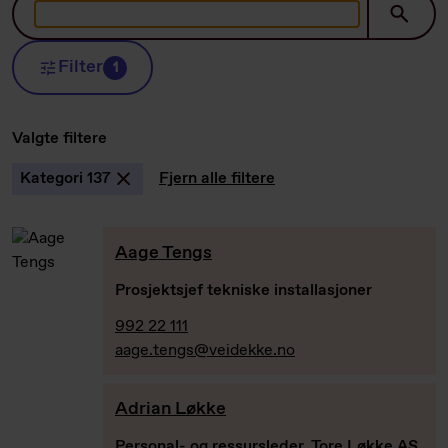
Filter
1
Valgte filtere
Kategori 137
Fjern alle filtere
Aage Tengs
Prosjektsjef tekniske installasjoner
992 22 111
aage.tengs@veidekke.no
Adrian Løkke
Personal- og ressursleder, Tore Løkke AS