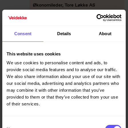
Økonomileder, Tore Løkke AS
+47 415 56 583
alf.hakon@lokke.com
Consent
Details
About
Alf Johan Johannessen
Lærlingkontakt Asfalt
This website uses cookies
+47 922 90 290
We use cookies to personalise content and ads, to
alf.johannessen@veidekke.no
provide social media features and to analyse our traffic.
We also share information about your use of our site with
Anders Bugge Simonsen
our social media, advertising and analytics partners who
may combine it with other information that you’ve
Leder prosjektanskaffelse Anlegg
provided to them or that they’ve collected from your use
of their services.
+47 21 05 50 00
anders.simonsen@veidekke.no
Consent