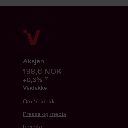
Aksjen
188,6
188,6
NOK
0.32%
+
0,3%
Veidekke
Om Veidekke
Presse og media
Investor