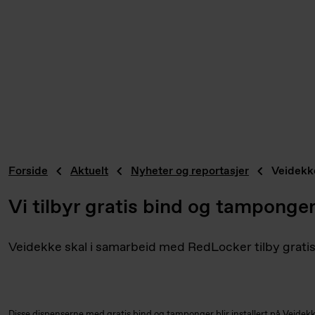
Forside
Aktuelt
Nyheter og reportasjer
Veidekke
Vi tilbyr gratis bind og tamponger 
Veidekke skal i samarbeid med RedLocker tilby gratis
Disse dispenserne med gratis bind og tamponger blir installert på Veidekk