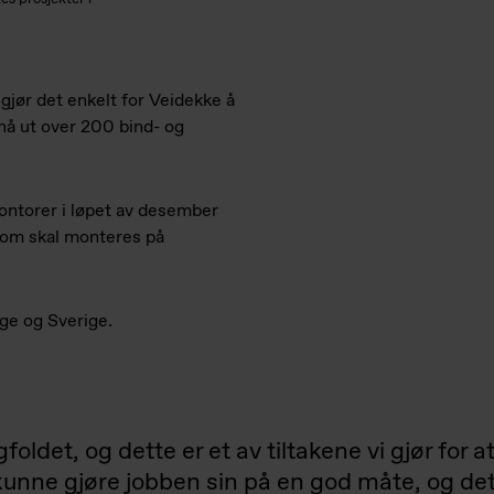
ør det enkelt for Veidekke å
i nå ut over 200 bind- og
ontorer i løpet av desember
 som skal monteres på
rge og Sverige.
foldet, og dette er et av tiltakene vi gjør for 
l kunne gjøre jobben sin på en god måte, og dett