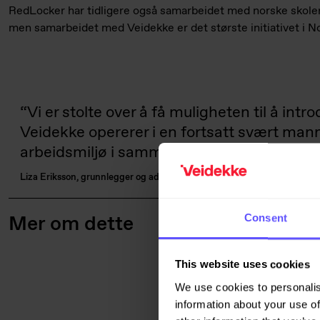
RedLocker har tidligere også samarbeidet med norske skole
men samarbeidet med Veidekke er det største initiativet i Nor
Vi er stolte over å få muligheten til å 
Veidekke opererer i en fortsatt svært mann
arbeidsmiljø i sammenheng – også i Norge
Liza Eriksson, grunnlegger og administrerende direktør i RedLocker
Mer om dette
Consent
This website uses cookies
We use cookies to personalis
information about your use of