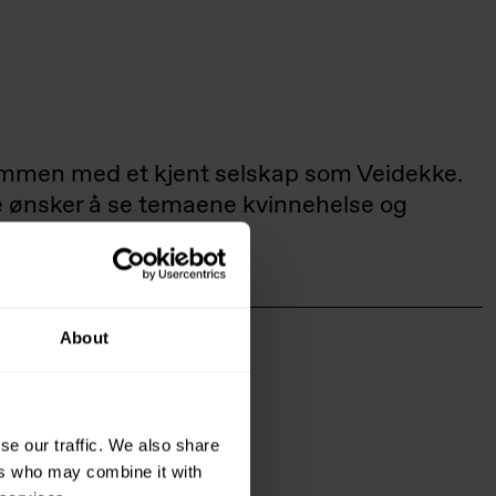
 sammen med et kjent selskap som Veidekke.
de ønsker å se temaene kvinnehelse og
About
se our traffic. We also share
ers who may combine it with