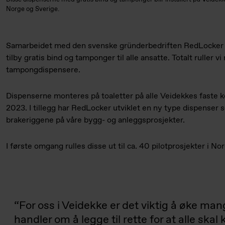
Norge og Sverige.
Samarbeidet med den svenske gründerbedriften RedLocker gj
tilby gratis bind og tamponger til alle ansatte. Totalt ruller v
tampongdispensere.
Dispenserne monteres på toaletter på alle Veidekkes faste k
2023. I tillegg har RedLocker utviklet en ny type dispenser
brakeriggene på våre bygg- og anleggsprosjekter.
I første omgang rulles disse ut til ca. 40 pilotprosjekter i No
For oss i Veidekke er det viktig å øke mang
handler om å legge til rette for at alle ska