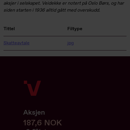
aksjer i selskapet. Veidekke er notert på Oslo Børs, og har
siden starten i 1936 alltid gått med overskudd.
Tittel
Filtype
Skatteavtale
jpg
Aksjen
187,6
187,6
NOK