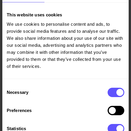
denne informasjonen.
This website uses cookies
Før Veidekke inngår kontrakter med sine
We use cookies to personalise content and ads, to
underentreprenører skal Skatteetaten bidra med
provide social media features and to analyse our traffic.
informasjon som verifiserer at disse er registrert i riktige
We also share information about your use of our site with
registrere og har overholdt sine forpliktelser overfor
our social media, advertising and analytics partners who
norske skatte- og avgiftsmyndigheter. Skatteetaten
may combine it with other information that you’ve
kommer også til å følge opp utvalgte prosjekter og
provided to them or that they’ve collected from your use
gjennomføre byggeplasskontroller. I tillegg skal
of their services.
Skatteetaten bidra med opplæring og kompetansehevning
av Veidekkes ansatte.
Consent
Necessary
På bildet: Administrerende direktør Dag Andresen (t.v.) i
Selection
Veidekke Entreprenør og direktør Øivind Strømme i
Skatteetaten forsterker innsatsen mot
Preferences
arbeidslivskriminalitet sammen.
Statistics
For pressebilder se
www.flickr.com/photos/veidekke
,
for