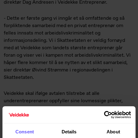
direktør Dag Andresen i Veidekke Entreprenør.
- Dette er første gang vi inngår et så omfattende og så
forpliktende samarbeid med en privat entreprenør om
felles innsats mot arbeidslivskriminalitet og
informasjonsdeling. Vi i Skatteetaten er veldig fornøyd
med at Veidekke som landets største entreprenør går
foran og viser vei i kampen mot arbeidslivskriminalitet. Vi
håper flere kommer til å se nytten av et slikt samarbeid,
sier direktør Øivind Strømme i regionavdelingen i
Skatteetaten.
Veidekke skal ifølge avtalen tilstrebe at alle
underentreprenører oppfyller sine lovmessige plikter,
herunder arbeidsmiljøloven, forskrift om lønns- og
arbeidsvilkår i offentlige kontrakter og skatte- og
avgiftslovgivning. For å sikre tilgang til taushetsbelagt
informasjon må Veidekkes underentreprenører i alle ledd
Consent
Details
About
signere en fullmakt slik at Skatteetaten kan gi Veidekke