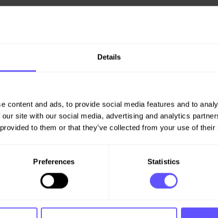
Details
ltelefon 905 19 360
e content and ads, to provide social media features and to analy
 our site with our social media, advertising and analytics partn
 provided to them or that they’ve collected from your use of their
 med 6.000 ansatte en
bygge- og anleggsoppdrag,
Preferences
Statistics
 og gjenvinning. Våre verdier er
 mål for helse, miljø og
idekke kjennetegnes ved en
ur og stor grad av
medeiere og har til sammen 20