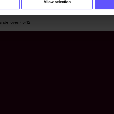
Allow selection
 har siden starten i 1936 aldri
handelloven §5-12