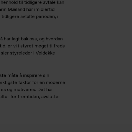
enhold til tidligere avtale kan
arin Mæland har imidlertid
tidligere avtalte perioden, i
nå har lagt bak oss, og hvordan
d, er vi i styret meget tilfreds
, sier styreleder i Veidekke
ste måte å inspirere sin
 viktigste faktor for en moderne
res og motiveres. Det har
ltur for fremtiden, avslutter