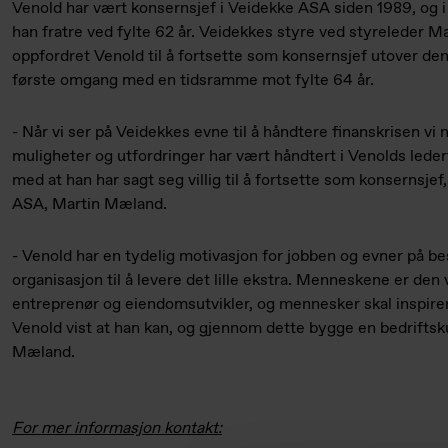
Venold har vært konsernsjef i Veidekke ASA siden 1989, og i h
han fratre ved fylte 62 år. Veidekkes styre ved styreleder M
oppfordret Venold til å fortsette som konsernsjef utover den 
første omgang med en tidsramme mot fylte 64 år.
- Når vi ser på Veidekkes evne til å håndtere finanskrisen vi 
muligheter og utfordringer har vært håndtert i Venolds lederti
med at han har sagt seg villig til å fortsette som konsernsjef
ASA, Martin Mæland.
- Venold har en tydelig motivasjon for jobben og evner på be
organisasjon til å levere det lille ekstra. Menneskene er den
entreprenør og eiendomsutvikler, og mennesker skal inspire
Venold vist at han kan, og gjennom dette bygge en bedriftsku
Mæland.
For mer informasjon kontakt: