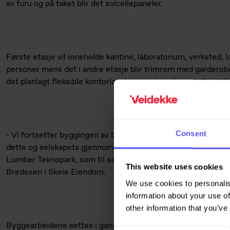
av furu og på taket blir det solcellepaneler.
Første etasje vil inneholde kantine, laboratorium, verksted, 
personer mens det i andre etasje blir trimrom med garderobe
det planlagt fleksible kontorlokaler som kan tilpasses leietak
Consent
- Vi fortsetter byggingen av bærekraftige bygg og har lagt 
dette og selskapets gjennomføringsevne. Dette er bygg numm
Lumber Teknopark, som til sammen skal romme 58.000 m2 
This website uses cookies
Bredesen i Skeie Eiendom.
We use cookies to personalis
information about your use of
other information that you’ve
Byggearbeidene settes i gang umiddelbart med planlagt fer