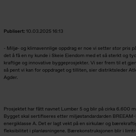
Publisert:
10.03.2025 16:13
- Miljø- og klimavennlige oppdrag er noe vi setter stor pris p
det å få en ny kunde i Skeie Eiendom med et så sterkt og ty
kraftige og innovative byggeprosjekter. Vi ser frem til et gj
så pent vi kan for oppdraget og tilliten, sier distriktsleder 
Agder.
Prosjektet har fått navnet Lumber 5 og blir på cirka 6.600 m2
Bygget skal sertifiseres etter miljøstandardarden BREEA
energiklasse A. Det er lagt vekt på en sirkulær og bærekrafti
fleksibilitet i planløsningene. Bærekonstruksjonen blir i lim