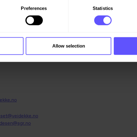
al 2025.
Preferences
Statistics
Allow selection
ekke.no
eset@veidekke.no
desen@sgr.no