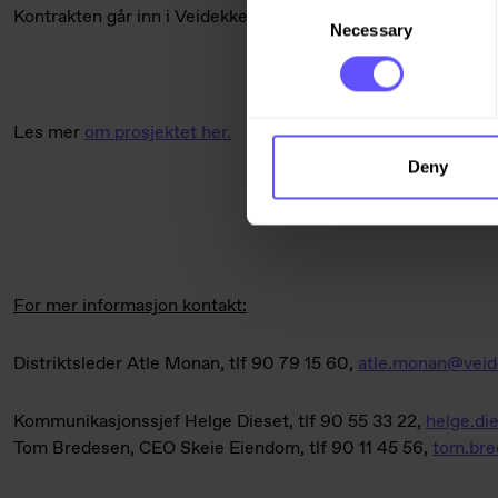
Consent
Kontrakten går inn i Veidekkes ordrereserve for første kvart
Necessary
Selection
Les mer
om prosjektet her.
Deny
For mer informasjon kontakt:
Distriktsleder Atle Monan, tlf 90 79 15 60,
atle.monan@veid
Kommunikasjonssjef Helge Dieset, tlf 90 55 33 22,
helge.di
Tom Bredesen, CEO Skeie Eiendom, tlf 90 11 45 56,
tom.bre