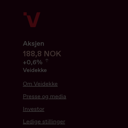
Aksjen
188,8
188,8
NOK
0.64%
+
0,6%
Veidekke
Om Veidekke
Presse og media
Investor
Ledige stillinger