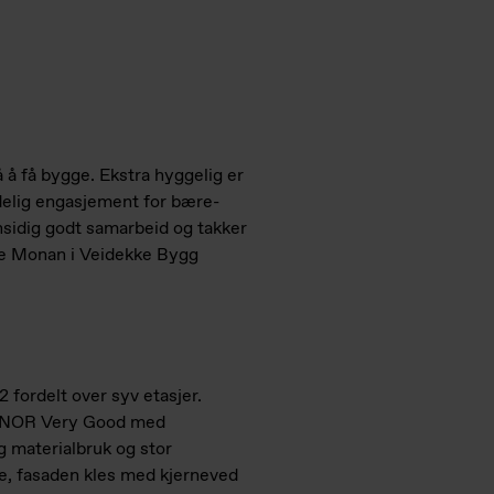
å å få bygge. Ekstra hyggelig er
delig engasjement for bære­
ensidig godt samarbeid og takker
Atle Monan i Veidekke Bygg
 fordelt over syv etasjer.
M-NOR Very Good med
g materialbruk og stor
tre, fasaden kles med kjerneved