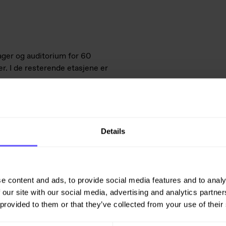
lager og auditorium for 60
r. I de resterende etasjene er
erne.
Details
vekt Veidekkes erfaring med
er fem i vår utvikling av
næringsareal, sier CEO Tom
e content and ads, to provide social media features and to analy
 our site with our social media, advertising and analytics partn
 provided to them or that they’ve collected from your use of their
digstilling sommeren 2026.