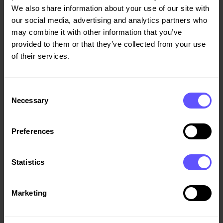
We also share information about your use of our site with
Veidekkes eierandel på 50 prosent innebærer en forventet
our social media, advertising and analytics partners who
investering på inntil 150 millioner kroner. Avtalen er
may combine it with other information that you’ve
betinget av rettskraftig reguleringsplan for området, og
provided to them or that they’ve collected from your use
antas gjennomført høsten 2026. Samlet
of their services.
entreprenøromsetning for prosjektet er estimert til i
overkant av to milliarder kroner over prosjektets levetid.
Consent
Byggeoppdragene vil inngå i Veidekkes ordrereserve etter
Necessary
Selection
hvert som kontrakter for de enkelte byggetrinnene inngås.
Preferences
For mer informasjon kontakt:
Konserndirektør/CFO Jørgen Wiese Porsmyr, tlf 907
Statistics
59 058,
jorgen.wiese-porsmyr@veidekke.no
Konserndirektør Hans Olav Sørlie, tlf 91 74 49 23,
hans-
olav.sorlie@veidekke.no
Marketing