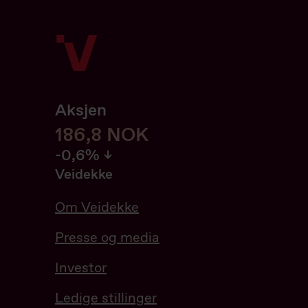
Aksjen
186,8
186,8
NOK
-0.64%
-0,6%
Veidekke
Om Veidekke
Presse og media
Investor
Ledige stillinger