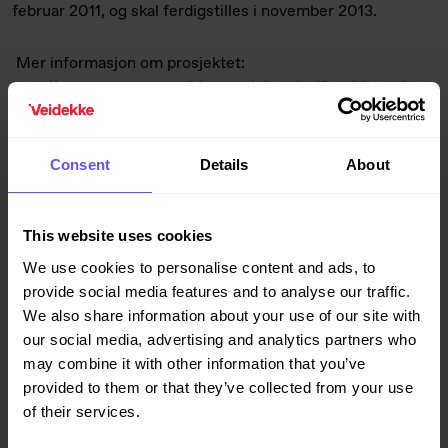
februar 2011, og skal ferdigstilles i november 2013.
Mer informasjon om prosjektet:
http://www.vegvesen.no/Vegprosjekter/rv13tauhjelmeland
Consent
Details
About
For mer informasjon kontakt:
Distriktsleder Kåre Strand, Veidekke Entreprenør AS, tlf
This website uses cookies
900 88 073,
kare.strand@veidekke.no
Prosjektleder Nils Brødsjø, Veidekke Entreprenør AS, tlf
We use cookies to personalise content and ads, to
951 36 576,
nils.brodsjo@veidekke.no
provide social media features and to analyse our traffic.
Prosjektleder Odd Magnar Nerland i Statens vegvesen, tlf
We also share information about your use of our site with
908 37 052,
0dd.nerland@vegvesen.no
our social media, advertising and analytics partners who
Kommunikasjonssjef Helge Dieset, Veidekke ASA, tlf 21
may combine it with other information that you’ve
05 77 91/ 90 55 33 22,
helge.dieset@veidekke.no
provided to them or that they’ve collected from your use
of their services.