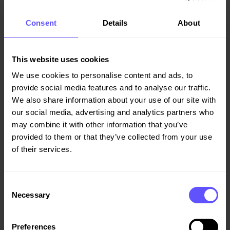
kjekt å se mange blide fjes når kunder nyter utsikten fra
balkongene eller sitter i solen ute i parken eller ved sjøen.
Consent
Details
About
Vi har god produksjon på råbygget i trinn to og det er gøy å
kunne komme i gang med enda et trinn. Vi gleder oss til
fortsettelsen, og til at enda flere får gleden av å bo på
This website uses cookies
Odden, sier prosjektsjef Espen Ekeland i OBOS Nye Hjem
We use cookies to personalise content and ads, to
Rogaland.
provide social media features and to analyse our traffic.
We also share information about your use of our site with
our social media, advertising and analytics partners who
may combine it with other information that you’ve
Byggearbeidene starter i løpet av høsten og boligene er
provided to them or that they’ve collected from your use
planlagt med overleving i andre halvdel av 2028. Les mer
of their services.
om prosjektet her
.
Consent
Necessary
Selection
Oppdraget inngår i Veidekkes ordrereserve for andre
Preferences
kvartal.