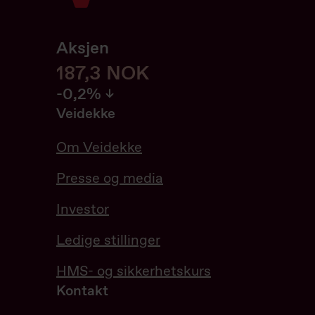
Aksjen
187,6
187,6
NOK
-0.21%
-0,2%
Veidekke
Om Veidekke
Presse og media
Investor
Ledige stillinger
HMS- og sikkerhetskurs
Kontakt