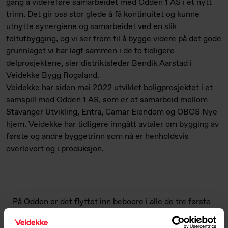
gang å videreføre samarbeidet med Odden 1 AS i et nytt
trinn. Det gir oss stor glede å få kontinuitet og kunne
utnytte synergiene og samarbeidet ved en slik
feltutbygging, og vi ser frem til å bygge videre på det gode
grunnlaget vi har lagt sammen i de to tidligere
delprosjektene, sier distriktsleder Bendik Aarstad i
Veidekke Bygg Rogaland.
Veidekke har siden mai 2022 utviklet boligprosjektet i et
samspill med Odden 1 AS, som er et samarbeid mellom
Stavanger Utvikling, Entra, Camar Eiendom og OBOS Nye
hjem. Veidekke har tidligere inngått avtaler om bygging av
første og andre byggetrinn som nå er henholdsvis
overlevert og i produksjon.
– På Odden er det flyttet inn beboere i alle de tre første
blokkene og vi merker at kundene ser kvalitetene ved den
flotte beliggenheten med nærhet til sjøen. Det er også