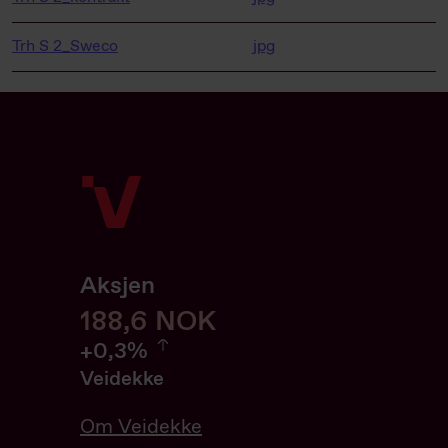
Trh S 2_Sweco
jpg
Aksjen
188,6
188,6
NOK
0.32%
+
0,3%
Veidekke
Om Veidekke