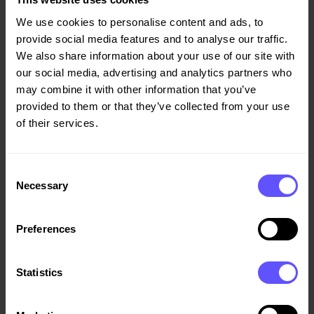
We use cookies to personalise content and ads, to
Les mer
om prosjektet her
.
provide social media features and to analyse our traffic.
We also share information about your use of our site with
our social media, advertising and analytics partners who
may combine it with other information that you’ve
For mer informasjon kontakt:
provided to them or that they’ve collected from your use
of their services.
Regiondirektør Torgeir Wiig, tlf. 95 02 07 30,
torgeir.wiig@veidekke.no
Kommunikasjonssjef Helge Dieset, tlf. 90 55 33 22,
Consent
Necessary
helge.dieset@veidekke.no
Selection
Prosjektdirektør Dag Haugdal, tlf 90 50 51 75,
Preferences
dag.haugdal@banenor.no
Kommunikasjonssjef Stine Strachan i Bane NOR Eiendom,
Statistics
tlf. 90 78 89 68,
stine.strachan@banenor.no