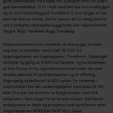
gode samarbeidet med Bane Nor Eiendom etter en svært
god samspillsfase. Vi er i rute med det nye terminalbygget
og et stort kontorbygg på Trondheim S som begge vil stå
klart før året er omme. Derfor passer det jo veldig bra for
oss å fortsette med neste byggetrinn, sier regiondirektør
Torgeir Wiig i Veidekke Bygg Trøndelag.
Stasjonskvartalet som Veidekke nå skal bygge strekker
seg over to kvartaler med totalt 38.000 m2
bygningsmasse ved togstasjonen i Trondheim. Oppdraget
omfatter bygging av 5.500 m2 handels- og kontorarealer
ut mot Gryta, en ny regionbussterminal under tak med
direkte adkomst til sentralstasjonen og et offentlig
tilgjengelig sykkelhotell til 500 sykler for reisende. I
underetasjen blir det parkeringskjeller med plass til 140
biler. Fra plan tre kommer to boligkvartaler med 234
leiligheter i flere bygg fra tre til seks etasjer. Bærekraft­
ambisjonene er høye og prosjektet skal sertifiseres etter
miljøstandarden BREEAM-NOR Very Good.