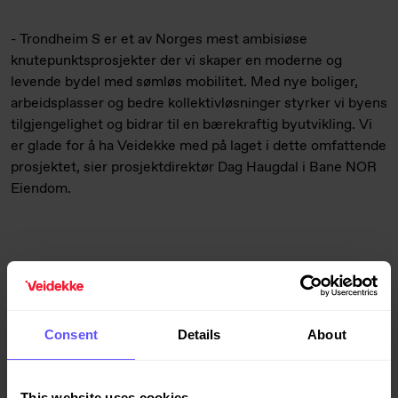
- Trondheim S er et av Norges mest ambisiøse
knutepunktsprosjekter der vi skaper en moderne og
levende bydel med sømløs mobilitet. Med nye boliger,
arbeidsplasser og bedre kollektivløsninger styrker vi byens
tilgjengelighet og bidrar til en bærekraftig byutvikling. Vi
er glade for å ha Veidekke med på laget i dette omfattende
prosjektet, sier prosjektdirektør Dag Haugdal i Bane NOR
Eiendom.
Byggearbeidene starter i etter sommerferien med planlagt
ferdigstillelse i to trinn henholdsvis i starten og mot
slutten av 2028. Oppdraget inngår i Veidekkes
Consent
Details
About
ordrereserve for første kvartal.
This website uses cookies