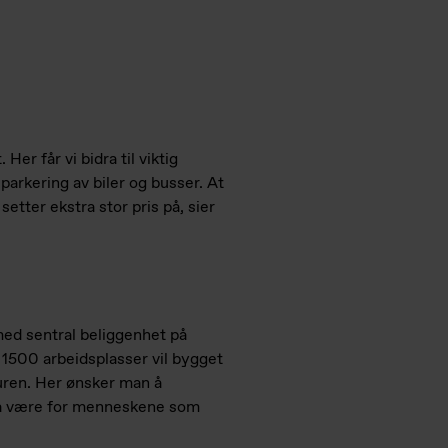
Her får vi bidra til viktig
 parkering av biler og busser. At
setter ekstra stor pris på, sier
med sentral beliggenhet på
 1500 arbeidsplasser vil bygget
turen. Her ønsker man å
ed å være for menneskene som