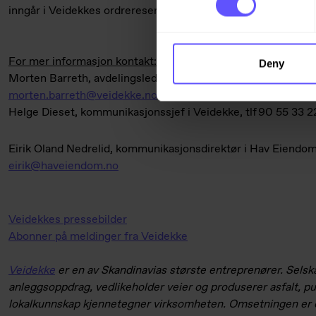
inngår i Veidekkes ordrereserve for første kvartal 2026. Le
For mer informasjon kontakt:
Deny
Morten Barreth, avdelingsleder i Veidekke Bygg Oslo, tlf 93 
morten.barreth@veidekke.no
Helge Dieset, kommunikasjonssjef i Veidekke, tlf 90 55 33 2
Eirik Oland Nedrelid, kommunikasjonsdirektør i Hav Eiendom, 
eirik@haveiendom.no
Veidekkes pressebilder
Abonner på meldinger fra Veidekke
Veidekke
er en av Skandinavias største entreprenører. Selska
anleggsoppdrag, vedlikeholder veier og produserer asfalt, pu
lokalkunnskap kjennetegner virksomheten. Omsetningen er o