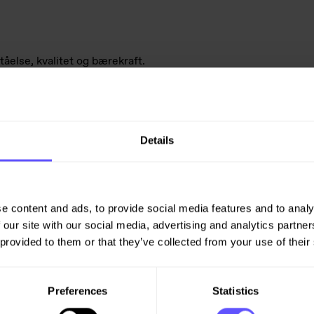
tåelse, kvalitet og bærekraft.
rmingen som kreves for å
sjekt i den videre utviklingen
av Eiendom.
Details
r. På gateplan blir det lokaler
er i andre til syvende etasje.
e content and ads, to provide social media features and to analy
EEAM-NOR v6 klasse Excellent,
 our site with our social media, advertising and analytics partn
 provided to them or that they’ve collected from your use of their
Preferences
Statistics
evering høsten 2028. Oppdraget