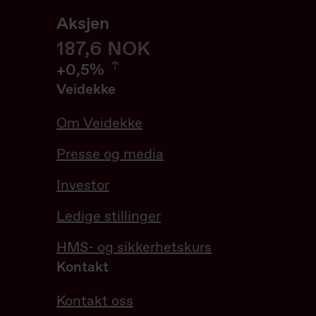
Aksjen
187,6
187,6
NOK
0.54%
+
0,5%
Veidekke
Om Veidekke
Presse og media
Investor
Ledige stillinger
HMS- og sikkerhetskurs
Kontakt
Kontakt oss