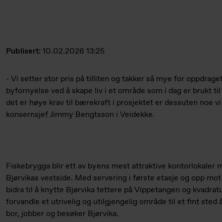
Publisert:
10.02.2026 13:25
- Vi setter stor pris på tilliten og takker så mye for oppdraget. 
byfornyelse ved å skape liv i et område som i dag er brukt til
det er høye krav til bærekraft i prosjektet er dessuten noe vi 
konsernsjef Jimmy Bengtsson i Veidekke.
Fiskebrygga blir ett av byens mest attraktive kontorlokaler 
Bjørvikas vestside. Med servering i første etasje og opp mot
bidra til å knytte Bjørvika tettere på Vippetangen og kvadra
forvandle et utrivelig og utilgjengelig område til et fint st
bor, jobber og besøker Bjørvika.