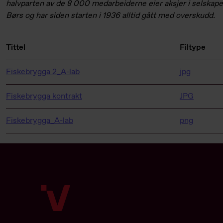
halvparten av de 8 000 medarbeiderne eier aksjer i selskape
Børs og har siden starten i 1936 alltid gått med overskudd.
Tittel
Filtype
Fiskebrygga 2_A-lab
jpg
Fiskebrygga kontrakt
JPG
Fiskebrygga_A-lab
png