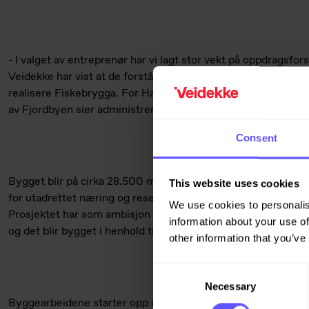
- I valget av entreprenør har vi lagt stor vekt på oppdragsfors
Veidekke har vist at de forstår våre ambisjoner og har tilnæ
realisere Fiskebrygga. For Hav Eiendom er dette et viktig pro
av Fjordbyen sier administrerende direktør Kjell Kalland i H
Consent
Bygget blir på cirka 28.500 m2 fordelt på syv etasjer og kjelle
This website uses cookies
for utadrettet næring og resepsjon, mens det blir kontorareal
We use cookies to personalis
Prosjektet har som ambisjon å bli miljøsertifisert etter BR
information about your use of
og det blir bygget i henhold til kriteriene i EUs taksonomi.
other information that you’ve
Consent
Necessary
Selection
Byggearbeidene starter opp i november med planlagt overl