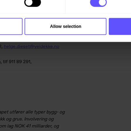
s mer
om prosjektet her
.
Allow selection
88 37 16,
2,
helge.dieset@veidekke.no
tlf 911 89 291,
pet utfører alle typer bygg- og
kk og grus. Involvering og
m lag NOK 41 milliarder, og