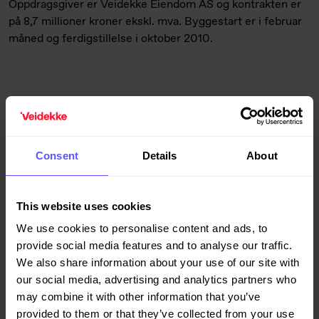
Oppdragsgiver er Veidekke Eiendom AS og kontrakten er
på 8,7 millioner kroner ekskl. mva. Byggestart er i februar
måned og ferdigstillelse i oktober 2010.
Norwegian Outlet
på Vestby har inngått avtale om et
tilleggsbygg som
skal inneholde tre forretninger på til
2
sammen 3.000 m
BRA. Oppdragsgiver er Big Box Vestby
Consent
Details
About
AS, og kontrakten er på 16,7 millioner kroner ekskl. mva.
Byggestart er i februar og ferdigstillelse juni 2010.
This website uses cookies
We use cookies to personalise content and ads, to
provide social media features and to analyse our traffic.
Skogveien 22-28 på Ås
er to boligblokker med totalt 28
We also share information about your use of our site with
leiligheter som skal rehabiliteres. Oppdragsgiver er
our social media, advertising and analytics partners who
Studentsamskipnaden på Ås (SiÅs) og kontrakten er på 9
may combine it with other information that you’ve
millioner kroner ekskl. mva. Byggestart er januar måned og
provided to them or that they’ve collected from your use