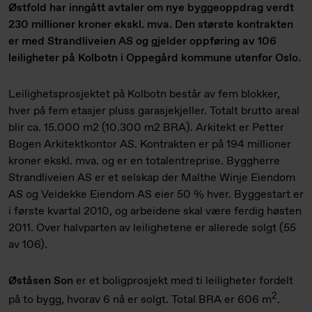
Østfold har inngått avtaler om nye byggeoppdrag verdt
230 millioner kroner ekskl. mva. Den største kontrakten
er med Strandliveien AS og gjelder oppføring av 106
leiligheter på Kolbotn i Oppegård kommune utenfor Oslo.
Leilighetsprosjektet på Kolbotn består av fem blokker,
hver på fem etasjer pluss garasjekjeller. Totalt brutto areal
blir ca. 15.000 m2 (10.300 m2 BRA). Arkitekt er Petter
Bogen Arkitektkontor AS. Kontrakten er på 194 millioner
kroner ekskl. mva. og er en totalentreprise. Byggherre
Strandliveien AS er et selskap der Malthe Winje Eiendom
AS og Veidekke Eiendom AS eier 50 % hver. Byggestart er
i første kvartal 2010, og arbeidene skal være ferdig høsten
2011. Over halvparten av leilighetene er allerede solgt (55
av 106).
Øståsen Son
er et boligprosjekt med ti leiligheter fordelt
2
på to bygg, hvorav 6 nå er solgt. Total BRA er 606 m
.