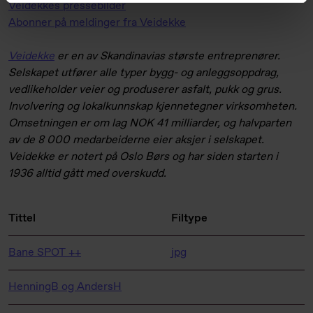
Veidekkes pressebilder
Abonner på meldinger fra Veidekke
Veidekke
er en av Skandinavias største entreprenører.
Selskapet utfører alle typer bygg- og anleggsoppdrag,
vedlikeholder veier og produserer asfalt, pukk og grus.
Involvering og lokalkunnskap kjennetegner virksomheten.
Omsetningen er om lag NOK 41 milliarder, og halvparten
av de 8 000 medarbeiderne eier aksjer i selskapet.
Veidekke er notert på Oslo Børs og har siden starten i
1936 alltid gått med overskudd.
Tittel
Filtype
Bane SPOT ++
jpg
HenningB og AndersH