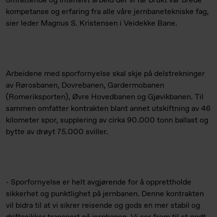
omfattende og intensivt arbeid der vi får brukt vår brede
kompetanse og erfaring fra alle våre jernbanetekniske fag,
sier leder Magnus S. Kristensen i Veidekke Bane.
Arbeidene med sporfornyelse skal skje på delstrekninger
av Rørosbanen, Dovrebanen, Gardermobanen
(Romeriksporten), Øvre Hovedbanen og Gjøvikbanen. Til
sammen omfatter kontrakten blant annet utskiftning av 46
kilometer spor, supplering av cirka 90.000 tonn ballast og
bytte av drøyt 75.000 sviller.
- Sporfornyelse er helt avgjørende for å opprettholde
sikkerhet og punktlighet på jernbanen. Denne kontrakten
vil bidra til at vi sikrer reisende og gods en mer stabil og