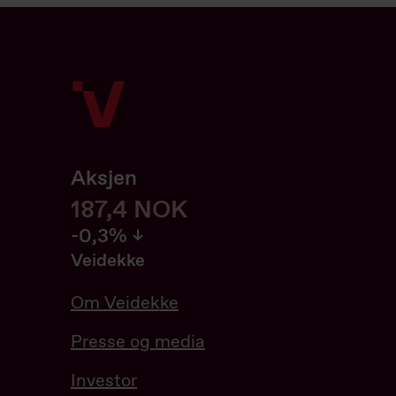
Aksjen
187,4
187,4
NOK
-0.32%
-0,3%
Veidekke
Om Veidekke
Presse og media
Investor