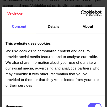
driftssikker transport på jernbanen. Vi ser frem til et godt
samarbeid med Veidekke på dette viktige oppdraget.
Veidekke har kompetanse og erfaring som gir oss trygghet
for at dette omfattende prosjektet blir gjennomført
effektivt og med høy kvalitet, sier Henning Bråtebæk,
Consent
Details
About
konserndirektør Drift og vedlikehold i Bane NOR.
This website uses cookies
We use cookies to personalise content and ads, to
Veidekke Bane ble etablert i 1999 og utfører fornyelse og
provide social media features and to analyse our traffic.
vedlikehold av jernbaner og sporveier. Virksomheten er
We also share information about your use of our site with
landsdekkende, omsetter for om lag 600 millioner kroner i
our social media, advertising and analytics partners who
året og har 180 ansatte med høy kompetanse i alle
may combine it with other information that you’ve
jernbanetekniske fag.
provided to them or that they’ve collected from your use
of their services.
Planlagt byggeperiode for hoveddelen av arbeidene vil
Consent
Necessary