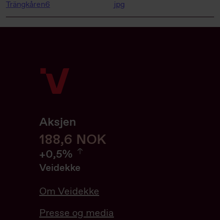
Trängkåren6
jpg
Aksjen
188,6
188,6
NOK
0.53%
+
0,5%
Veidekke
Om Veidekke
Presse og media