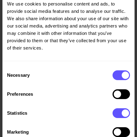
moderne og langsiktig bærekraftig arbeidsmiljø. Å gjøre
We use cookies to personalise content and ads, to
dette i samspill med partnere som deler engasjementet
provide social media features and to analyse our traffic.
vårt, gjør prosjektet ekstra inspirerende, sier Cecilia
We also share information about your use of our site with
Lundberg i Arcona.
our social media, advertising and analytics partners who
may combine it with other information that you’ve
– De nye lokalene er viktige både for Swecos ambisjon om
provided to them or that they’ve collected from your use
å være en attraktiv og engasjerende arbeidsgiver og for
of their services.
Areims fortsatte utvikling av området Tidningskvarteren.
Med sitt tydelige fokus på bærekraftige løsninger, har
Arcona vært en viktig partner i samarbeidet om å
Consent
Necessary
tilrettelegge for Swecos nye kontorer. Med en tydelig rød
Selection
tråd gjennom hele prosjektet – fra innledende diskusjoner,
gjennom prosjektering og frem mot gjennomføring, har vi
Preferences
skapt trygghet for både prosess og resultater, sier Jerker
Victor, Head of Asset Management Sweden i Areim.
Statistics
Kontrakten inngår i ordrereserven for første kvartal.
Marketing