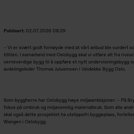
Publisert:
02.07.2026 08:29
– Vi er svært godt fornøyde med at vårt anbud ble vurdert s
tilliten. I samarbeid med Oslobygg skal vi utføre alt fra rivea
verneverdige bygg til å oppføre et nytt undervisningsbygg og
avdelingsleder Thomas Julusmoen i Veidekke Bygg Oslo.
Som byggherre har Oslobygg høye miljøambisjoner: – På Bryn
fokus på ombruk og miljøvennlig materialbruk. Som alle and
skal også dette prosjektet ha utslippsfri byggeplass, fortelle
Wangen i Oslobygg.