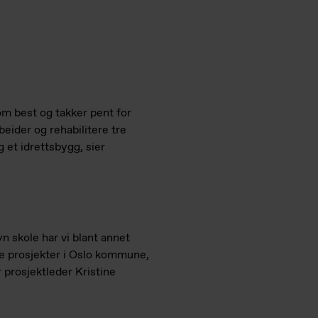
om best og takker pent for
rbeider og rehabilitere tre
 et idrettsbygg, sier
 skole har vi blant annet
re prosjekter i Oslo kommune,
r prosjektleder Kristine