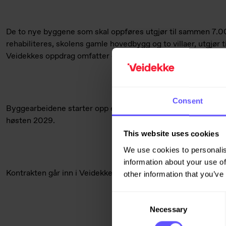
De to nye byggene som skal oppføres utgjør til sammen 7.
rehabiliteres, skolens gamle hovedbygg og to villaer, utgjø
Veidekkes oppdrag omfatter også videreutvikling og oppgrad
Consent
Byggearbeidene starter opp etter sommerferien med planlagt f
høsten 2029.
This website uses cookies
We use cookies to personalis
information about your use of
Kontrakten går inn i Veidekkes ordrereserve for andre kvarta
other information that you’ve
Consent
Necessary
Selection