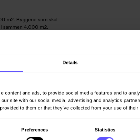
000 m2. Byggene som skal
r til sammen 4.000 m2.
ering av skolens uteområder.
Details
erdigstillelse til skolestart
e content and ads, to provide social media features and to analy
 our site with our social media, advertising and analytics partn
l 2026.
 provided to them or that they’ve collected from your use of their
Preferences
Statistics