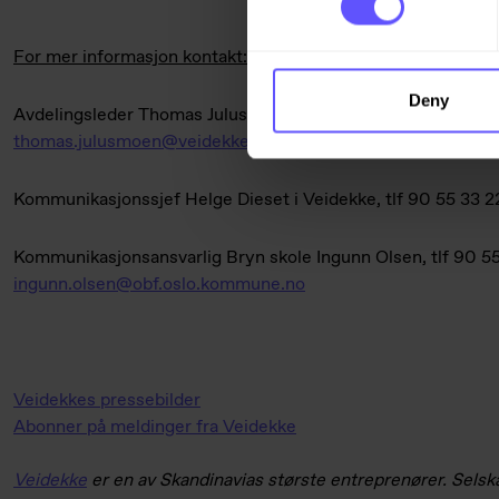
For mer informasjon kontakt:
Deny
Avdelingsleder Thomas Julusmoen i Veidekke Bygg Oslo, tlf
thomas.julusmoen@veidekke.no
Kommunikasjonssjef Helge Dieset i Veidekke, tlf 90 55 33 2
Kommunikasjonsansvarlig Bryn skole Ingunn Olsen, tlf 90 55
ingunn.olsen@obf.oslo.kommune.no
Veidekkes pressebilder
Abonner på meldinger fra Veidekke
Veidekke
er en av Skandinavias største entreprenører. Selska