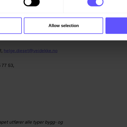
Allow selection
 950 77 008,
2,
helge.dieset@veidekke.no
 77 53,
pet utfører alle typer bygg- og