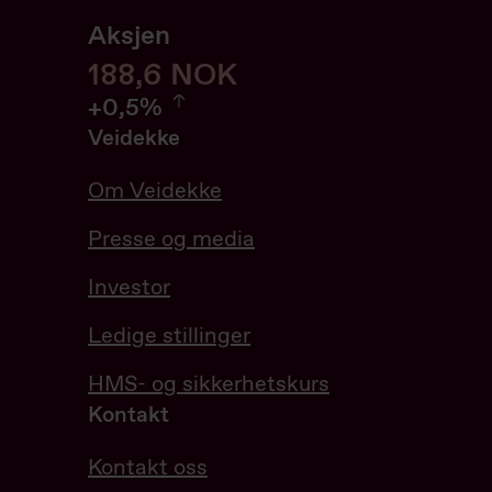
Aksjen
188,6
188,6
NOK
0.53%
+
0,5%
Veidekke
Om Veidekke
Presse og media
Investor
Ledige stillinger
HMS- og sikkerhetskurs
Kontakt
Kontakt oss