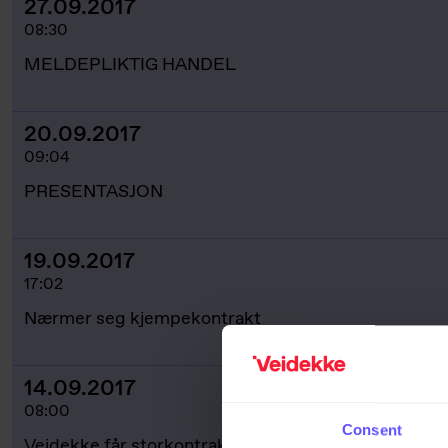
27.09.2017
08:30
MELDEPLIKTIG HANDEL
20.09.2017
09:04
PRESENTASJON
19.09.2017
17:02
Nærmer seg kjempekontrakt
14.09.2017
08:00
Consent
Veidekke får storkontrakt i Uppsala