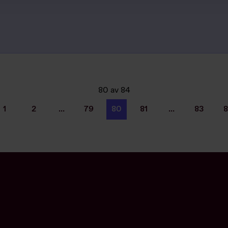
80
av
84
1
2
...
79
80
81
...
83