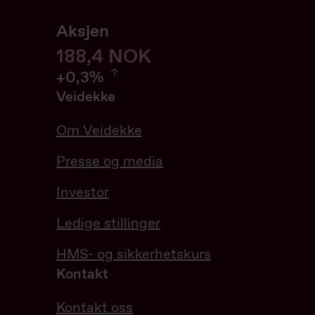
Aksjen
188,6
188,6
NOK
0.32%
+
0,3%
Veidekke
Om Veidekke
Presse og media
Investor
Ledige stillinger
HMS- og sikkerhetskurs
Kontakt
Kontakt oss