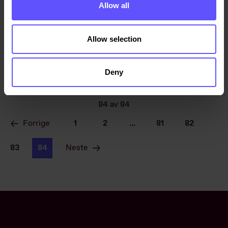
Allow all
06.04.2017
08:22
Allow selection
MELDEPLIKTIG HANDEL
Deny
84
av
84
Forrige
1
2
...
81
82
83
84
Neste