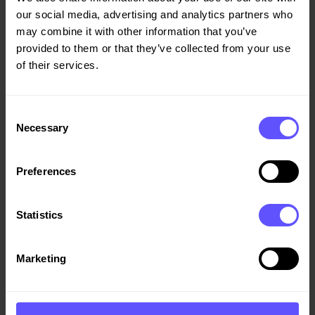
our social media, advertising and analytics partners who
KVARTAL 2017
may combine it with other information that you’ve
provided to them or that they’ve collected from your use
12.04.2017
of their services.
09:00
Innkalling til generalforsamling 2017
Consent
Necessary
Selection
07.04.2017
Preferences
15:09
Års- og samfunnsansvarsrapport 2016
Statistics
07.04.2017
Marketing
14:08
MELDEPLIKTIG HANDEL