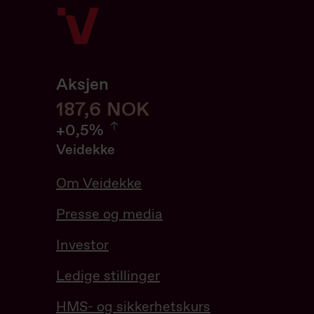
Aksjen
187,6
187,6
NOK
0.54%
+
0,5%
Veidekke
Om Veidekke
Presse og media
Investor
Ledige stillinger
HMS- og sikkerhetskurs