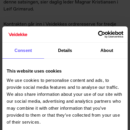
denne satsingen, sier daglig leder Magnar Kristiansen i
Leif Grimsrud.
Kontrakten går inn i Veidekkes ordrereserve for tredje
kvartal.
Billedtekst: Daglig leder Magnar Kristiansen i Leif
Consent
Details
About
Grimsrud AS (t.v.) og konserndirektør Gorm Frimannslund
i Bane NOR. Foto: Ivar Berge/Bane NOR.
This website uses cookies
Leif Grimsrud er en ledende maskinentreprenør i Østfold
We use cookies to personalise content and ads, to
etablert i 1957. I 2015 kjøpte Veidekke 80 % av aksjene i
provide social media features and to analyse our traffic.
selskapet. Hovedkontoret ligger i Halden med
We also share information about your use of our site with
avdelingskontorer i Spydeberg, Hvaler og Strømstad. Leif
our social media, advertising and analytics partners who
Grimsrud har i dag fire avdelinger (utemiljø, kystmiljø,
may combine it with other information that you’ve
jernbane og anlegg), 240 ansatte (30 av disse i Sverige)
provided to them or that they’ve collected from your use
og en omsetning totalt på 650 millioner kroner (2016).
of their services.