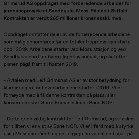
Grimsrud AS oppdraget med forberedende arbeider for
jernbaneprosjektet Sandbukta-Moss-Såstad i Østfold.
Kontrakten er verdt 265 millioner kroner ekskl. mva.
Oppdraget omfatter deler av de forberedende arbeidene
som må gjennomføres før en totalentreprenør kan starte
opp i 2019. Arbeidene starter ved Moss stasjon og ved
Sandbukta nord for byen i løpet av august, og skal etter
planen pågå fram til høsten 2019.
- Avtalen med Leif Grimsrud AS er av stor betydning for
klargjøringen før hovedarbeidene starter i 2019. Vi er
fornøyde med å få denne kontrakten på plass, sier
konserndirektør Gorm Frimannslund i Bane NOR.
- Dette er en viktig kontrakt for Leif Grimsrud, og vi takker
for tilliten vi er vist av Bane NOR. Vi er i ferd med å styrke
oss i Mosseområdet, og dette gir jo en veldig god start på