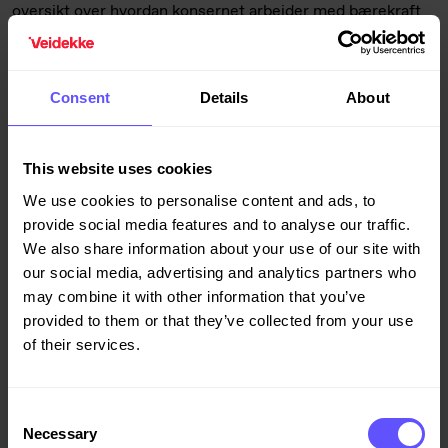
oversikt over hvordan konsernet arbeider med bærekraft
gjennom særlig vesentlige temaer som helse og sikkerhet,
klimapåvirkning, kompetanse og seriøsitet.
Consent
Details
About
– Bærekraft er fundert på at samfunnet og virksomheter
arbeider for en felles sak. Veidekke ønsker å bidra til å løse
samfunnsutfordringer og bygge en bedre morgendag.
This website uses cookies
Gjennom bærekraftig drift skaper vi et trygt og godt
We use cookies to personalise content and ads, to
arbeidsliv, og bærekraftige løsninger er både nødvendige
provide social media features and to analyse our traffic.
forutsetninger for å lykkes som selskap på veien mot
We also share information about your use of our site with
lavutslippssamfunnet og en nøkkel til nye muligheter, sier
our social media, advertising and analytics partners who
Jimmy Bengtsson.
may combine it with other information that you’ve
provided to them or that they’ve collected from your use
Veidekke stiller seg bak FNs bærekraftmål, og bærekraft
of their services.
integreres stadig tettere i konsernets strategier og
prosesser. I 2020 inngikk Veidekke en finansieringsavtale
med SEB med vilkår knyttet til bærekraftmål. Å levere på
Consent
mål for klima og mangfold er også knyttet til
Necessary
Selection