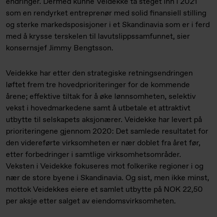
endringer. Dermed kunne Veidekke ta steget inn i 2021
som en rendyrket entreprenør med solid finansiell stilling
og sterke markedsposisjoner i et Skandinavia som er i ferd
med å krysse terskelen til lavutslippssamfunnet, sier
konsernsjef Jimmy Bengtsson.
Veidekke har etter den strategiske retningsendringen
løftet frem tre hovedprioriteringer for de kommende
årene; effektive tiltak for å øke lønnsomheten, selektiv
vekst i hovedmarkedene samt å utbetale et attraktivt
utbytte til selskapets aksjonærer. Veidekke har levert på
prioriteringene gjennom 2020: Det samlede resultatet for
den videreførte virksomheten er nær doblet fra året før,
etter forbedringer i samtlige virksomhetsområder.
Veksten i Veidekke fokuseres mot folkerike regioner i og
nær de store byene i Skandinavia. Og sist, men ikke minst,
mottok Veidekkes eiere et samlet utbytte på NOK 22,50
per aksje etter salget av eiendomsvirksomheten.