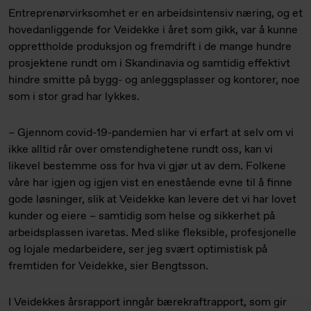
Entreprenørvirksomhet er en arbeidsintensiv næring, og et
hovedanliggende for Veidekke i året som gikk, var å kunne
opprettholde produksjon og fremdrift i de mange hundre
prosjektene rundt om i Skandinavia og samtidig effektivt
hindre smitte på bygg- og anleggsplasser og kontorer, noe
som i stor grad har lykkes.
– Gjennom covid-19-pandemien har vi erfart at selv om vi
ikke alltid rår over omstendighetene rundt oss, kan vi
likevel bestemme oss for hva vi gjør ut av dem. Folkene
våre har igjen og igjen vist en enestående evne til å finne
gode løsninger, slik at Veidekke kan levere det vi har lovet
kunder og eiere – samtidig som helse og sikkerhet på
arbeidsplassen ivaretas. Med slike fleksible, profesjonelle
og lojale medarbeidere, ser jeg svært optimistisk på
fremtiden for Veidekke, sier Bengtsson.
I Veidekkes årsrapport inngår bærekraftrapport, som gir