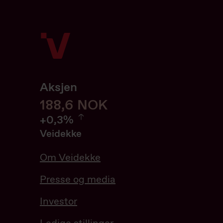
Aksjen
188,6
188,6
NOK
0.32%
+
0,3%
Veidekke
Om Veidekke
Presse og media
Investor