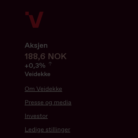
Aksjen
188,6
188,6
NOK
0.32%
+
0,3%
Veidekke
Om Veidekke
Presse og media
Investor
Ledige stillinger