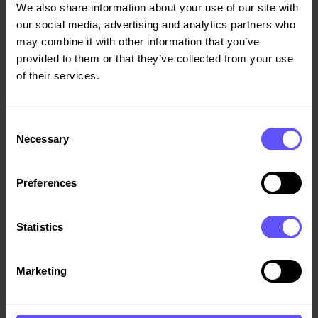
We also share information about your use of our site with
denne meldingen.
our social media, advertising and analytics partners who
may combine it with other information that you’ve
Opsjonsinnløsning Veidekke ASA
provided to them or that they’ve collected from your use
of their services.
Totalt 41 deltakere i selskapets opsjonsprogram har 21.
februar 2025 innløst totalt 25 125 opsjoner til en
innløsningspris på NOK 39,46.
Consent
Totalt 192 deltakere i selskapets opsjonsprogram har 21.
Necessary
Selection
februar 2025 innløst totalt 100 575 opsjoner til en
innløsningspris på NOK 99,36.
Preferences
De ansatte kjøper totalt 125 700 aksjer, og aksjene
Statistics
overføres i mars.
Marketing
Primærinnsideres kjøp, samt ny beholdning, er vedlagt
denne meldingen