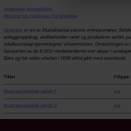
Veidekkes pressebilder
Abonner på meldinger fra Veidekke
Veidekke
er en av Skandinavias største entreprenører. Selska
anleggsoppdrag, vedlikeholder veier og produserer asfalt, pu
lokalkunnskap kjennetegner virksomheten. Omsetningen er o
halvparten av de 8 000 medarbeiderne eier aksjer i selskape
Børs og har siden starten i 1936 alltid gått med overskudd.
Tittel
Filtype
Illustrasjonsbilde-asfalt-1
jpg
Illustrasjonsbilde-asfalt-2
jpg