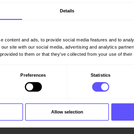
nskrav. Det skal legges nytt
i nytt nordgående tunnelløp, i
Details
 lokalveinettet,
.
 i Trøndelag. Vi er stolte over å
e content and ads, to provide social media features and to analy
gjennom regionen, avslutter
 our site with our social media, advertising and analytics partn
 provided to them or that they’ve collected from your use of their
Preferences
Statistics
res i tråd med prosjektets
Allow selection
martin.holmqvist@veidekke.no
y.johansen@veidekke.no