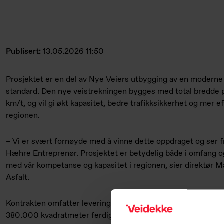
Publisert:
13.05.2026 11:50
Prosjektet er en del av Nye Veiers utbygging av en moderne
standard. Den nye veistrekningen bygges med total bredde 
km/t, og vil gi økt kapasitet, bedre trafikksikkerhet og mer eff
regionen.
– Vi er svært fornøyde med å vinne dette oppdraget og ser 
Hæhre Entreprenør. Prosjektet er betydelig både i omfang o
med vår kompetanse og kapasitet i regionen, sier direktør M
Asfalt.
Kontrakten omfatter levering og utlegging av asfalt på hele 
380.000 kvadratmeter ferdige veidekker. Dette tilsvarer ru