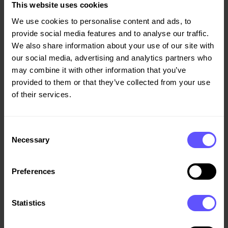
- Dette siste byggetrinnet har blitt tatt godt imot av
This website uses cookies
kjøperne, salget har vært godt og det siste salgstrinnet er
We use cookies to personalise content and ads, to
nært forestående. Vi er svært fornøyde med å fortsette
provide social media features and to analyse our traffic.
samarbeidet med Veidekke, sier prosjektdirektør Line
We also share information about your use of our site with
Wegger i Selvaag Bolig.
our social media, advertising and analytics partners who
may combine it with other information that you’ve
Arbeidene har allerede startet opp med planlagt
provided to them or that they’ve collected from your use
overlevering i løpet av andre halvår 2027 og første halvår
of their services.
2028.
Oppdraget inngår i Veidekkes ordrereserve for fjerde
Consent
kvartal 2025. Les mer
om prosjektet her
.
Necessary
Selection
Preferences
For mer informasjon kontakt:
Morten Barreth, avdelingsleder Veidekke Bygg Oslo, tlf 93
88 37 16,
morten.barreth@veidekke.no
Statistics
Helge Dieset, kommunikasjonssjef Veidekke, tlf 90 55 33
22,
helge.dieset@veidekke.no