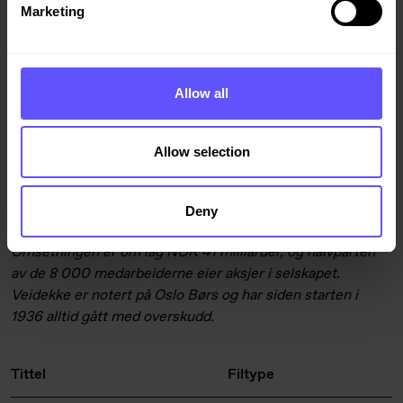
Marketing
Line Wegger, prosjektdirektør Selvaag Bolig, tlf 98 48 23
35,
lsw@selvaagbolig.no
Allow all
Veidekkes pressebilder
Abonner på meldinger fra Veidekke
Allow selection
Veidekke
er en av Skandinavias største entreprenører.
Selskapet utfører alle typer bygg- og anleggsoppdrag,
vedlikeholder veier og produserer asfalt, pukk og grus.
Deny
Involvering og lokalkunnskap kjennetegner virksomheten.
Omsetningen er om lag NOK 41 milliarder, og halvparten
av de 8 000 medarbeiderne eier aksjer i selskapet.
Veidekke er notert på Oslo Børs og har siden starten i
1936 alltid gått med overskudd.
Tittel
Filtype