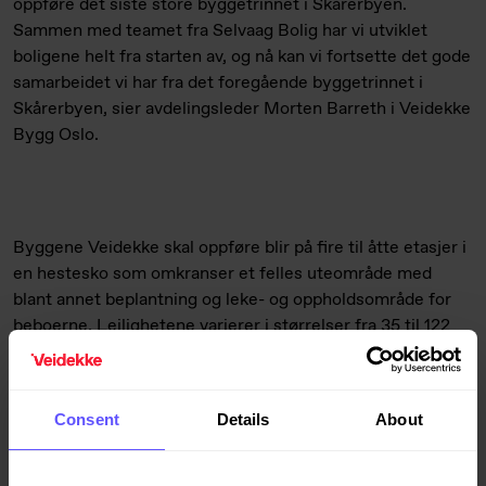
oppføre det siste store byggetrinnet i Skårerbyen.
Sammen med teamet fra Selvaag Bolig har vi utviklet
boligene helt fra starten av, og nå kan vi fortsette det gode
samarbeidet vi har fra det foregående byggetrinnet i
Skårerbyen, sier avdelingsleder Morten Barreth i Veidekke
Bygg Oslo.
Byggene Veidekke skal oppføre blir på fire til åtte etasjer i
en hestesko som omkranser et felles uteområde med
blant annet beplantning og leke- og oppholdsområde for
beboerne. Leilighetene varierer i størrelser fra 35 til 122
m2 og det forberedes for næringsvirksomhet på gateplan.
I kjelleren blir det parkeringsplasser, boder og tekniske
rom. Beboerne får tilgang til et nabolagskonsept med flere
Consent
Details
About
fellesfasiliteter og fellesarealer på taket og i nabolaget.