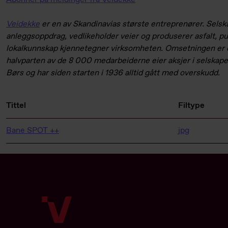
Veidekke
er en av Skandinavias største entreprenører. Selska
anleggsoppdrag, vedlikeholder veier og produserer asfalt, pu
lokalkunnskap kjennetegner virksomheten. Omsetningen er o
halvparten av de 8 000 medarbeiderne eier aksjer i selskape
Børs og har siden starten i 1936 alltid gått med overskudd.
Tittel
Filtype
Bane SPOT ++
jpg