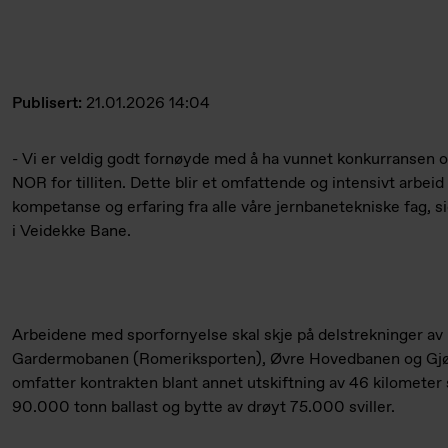
Publisert:
21.01.2026 14:04
- Vi er veldig godt fornøyde med å ha vunnet konkurransen
NOR for tilliten. Dette blir et omfattende og intensivt arbeid 
kompetanse og erfaring fra alle våre jernbanetekniske fag, s
i Veidekke Bane.
Arbeidene med sporfornyelse skal skje på delstrekninger a
Gardermobanen (Romeriksporten), Øvre Hovedbanen og Gjø
omfatter kontrakten blant annet utskiftning av 46 kilometer s
90.000 tonn ballast og bytte av drøyt 75.000 sviller.