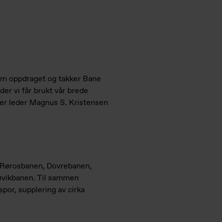
 om oppdraget og takker Bane
der vi får brukt vår brede
ier leder Magnus S. Kristensen
v Rørosbanen, Dovrebanen,
vikbanen. Til sammen
por, supplering av cirka