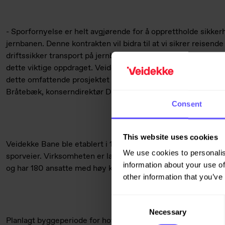
- Sporfornyelse er helt avgjørende for å opprettholde sikker
jernbanen. Denne kontrakten vil bidra til at vi sikrer reisend
driftssikker transport på jernbanen. Vi ser frem til et godt
dette viktige oppdraget. Veidekke har kompetanse og erfarin
dette omfattende prosjektet blir gjennomført effektivt og me
Bråtebæk, konserndirektør Drift og vedlikehold i Bane NOR.
Consent
This website uses cookies
Veidekke Bane ble etablert i 1999 og utfører fornyelse og ve
We use cookies to personalis
sporveier. Virksomheten er landsdekkende, omsetter for om l
information about your use of
og har 180 ansatte med høy kompetanse i alle jernbanetekn
other information that you’ve
Consent
Necessary
Selection
Planlagt byggeperiode for hoveddelen av arbeidene vil være fr