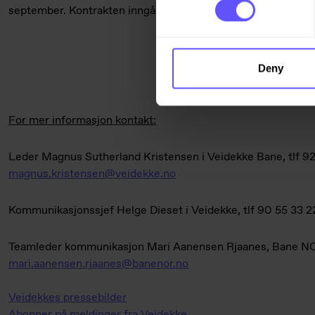
september. Kontrakten inngår i Veidekkes ordreserve for før
Deny
For mer informasjon kontakt:
Leder Magnus Sutherland Kristensen i Veidekke Bane, tlf 92
magnus.kristensen@veidekke.no
Kommunikasjonssjef Helge Dieset i Veidekke, tlf 90 55 33 2
Teamleder kommunikasjon Mari Aanensen Rjaanes, Bane NOR
mari.aanensen.rjaanes@banenor.no
Veidekkes pressebilder
Abonner på meldinger fra Veidekke