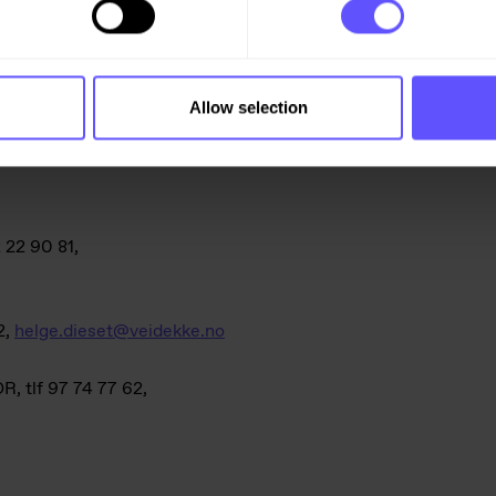
ste kvartal 2026.
Allow selection
 22 90 81,
2,
helge.dieset@veidekke.no
, tlf 97 74 77 62,