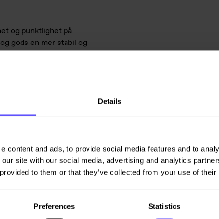
het og punktlighet på
e og gods en mer stabil og
 samarbeid med Veidekke på
g som gir oss trygghet for at
d høy kvalitet, sier Henning
Details
dlikehold av jernbaner og
e content and ads, to provide social media features and to analy
ag 600 millioner kroner i året
 our site with our social media, advertising and analytics partn
iske fag.
 provided to them or that they’ve collected from your use of their
Preferences
Statistics
a tidlig i mai til midten av