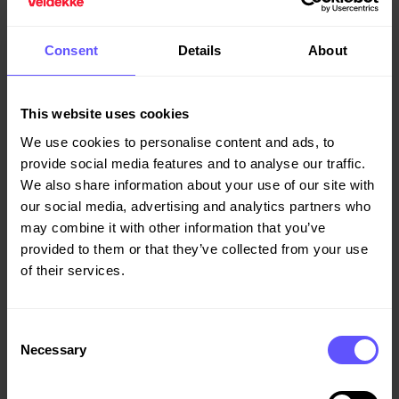
hovedbygg og to villaer, utgjør til sammen 4.000 m2.
Veidekkes oppdrag omfatter også videreutvikling og
oppgradering av skolens uteområder.
Consent
Details
About
This website uses cookies
Byggearbeidene starter opp etter sommerferien med
We use cookies to personalise content and ads, to
planlagt ferdigstillelse til skolestart høsten 2029.
provide social media features and to analyse our traffic.
We also share information about your use of our site with
our social media, advertising and analytics partners who
may combine it with other information that you’ve
provided to them or that they’ve collected from your use
Kontrakten går inn i Veidekkes ordrereserve for andre
of their services.
kvartal 2026.
Consent
Necessary
Selection