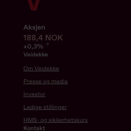
Aksjen
188,6
188,6
NOK
0.32%
+
0,3%
Veidekke
Om Veidekke
Presse og media
Investor
Ledige stillinger
HMS- og sikkerhetskurs
Kontakt