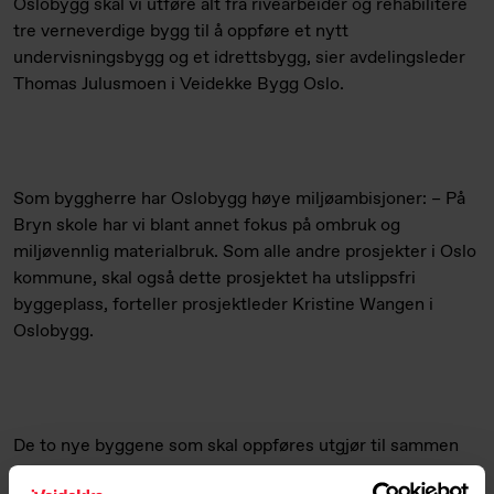
Oslobygg skal vi utføre alt fra rivearbeider og rehabilitere
tre verneverdige bygg til å oppføre et nytt
undervisningsbygg og et idrettsbygg, sier avdelingsleder
Thomas Julusmoen i Veidekke Bygg Oslo.
Som byggherre har Oslobygg høye miljøambisjoner: – På
Bryn skole har vi blant annet fokus på ombruk og
miljøvennlig materialbruk. Som alle andre prosjekter i Oslo
kommune, skal også dette prosjektet ha utslippsfri
byggeplass, forteller prosjektleder Kristine Wangen i
Oslobygg.
De to nye byggene som skal oppføres utgjør til sammen
7.000 m2. Byggene som skal rehabiliteres, skolens gamle