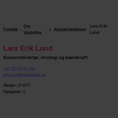
Om
Lars Erik
Forside
Konsernledelsen
Veidekke
Lund
Lars Erik Lund
Konserndirektør, strategi og bærekraft
+47 21 05 50 00
lars.lund@veidekke.no
Aksjer:
21 607
Opsjoner:
0