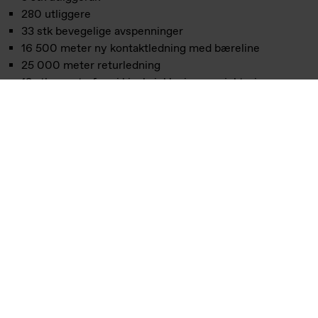
280 utliggere
33 stk bevegelige avspenninger
16 500 meter ny kontaktledning med bæreline
25 000 meter returledning
12 stk sugetrafoer i kiosk, inklusive prosjektering
92 stk filterimpedanser
1000 meter kabelkanal
20 stk KL brytere
Prosjektutfordringer:
Strekningen mellom Etterstad og Lillestrøm er en kritisk
del av Hovedbanen, og arbeidet ble gjennomført på en
strekning med høy trafikk, over flere stasjonsgrenser, og
tett inntil eksisterende infrastruktur. Den komplekse
logistikk- og sikkerhetsplanleggingen var avgjørende for å
kunne opprettholde sikkerhet og fremdrift uten å forstyrre
godstog og passasjertrafikk.