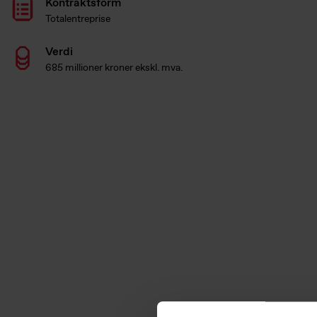
Kontraktsform
Totalentreprise
Verdi
685 millioner kroner ekskl. mva.