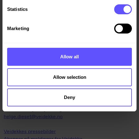
Statistics
Marketing
Allow all
Allow selection
For mer informasjon kontakt:
Leder attraktivitet Tommy Johansen, tlf 95 22 44 82,
Deny
tommy.johansen@veidekke.no
Kommunikasjonssjef Helge Dieset, tlf 90 55 33 22,
helge.dieset@veidekke.no
Veidekkes pressebilder