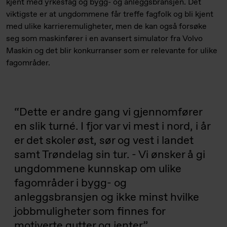
kjent med yrkesfag og bygg- og anleggsbransjen. Det
viktigste er at ungdom­mene får treffe fagfolk og bli kjent
med ulike karrieremuligheter, men de kan også forsøke
seg som maskin­fører i en avansert simulator fra Volvo
Maskin og det blir konkurranser som er relevante for ulike
fagområder.
Dette er andre gang vi gjennomfører
en slik turné. I fjor var vi mest i nord, i år
er det skoler øst, sør og vest i landet
samt Trøndelag sin tur. - Vi ønsker å gi
ungdommene kunnskap om ulike
fagområder i bygg- og
anleggsbransjen og ikke minst hvilke
jobbmuligheter som finnes for
motiverte gutter og jenter