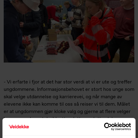
- Vi erfarte i fjor at det har stor verdi at vi er ute og treffer
ungdommene. Informa­sjons­behovet er stort hos unge som
skal velge utdannelse og karriere­vei, og når mange av
elevene ikke kan komme til oss så reiser vi til dem. Målet
er at ungdommen gjør kloke valg og gjerne at flere velger
bygg- og anleggsteknikk etter dette, avslutter Johansen.
Veidekkes over 200 lærlinger i Norge er fra følgende