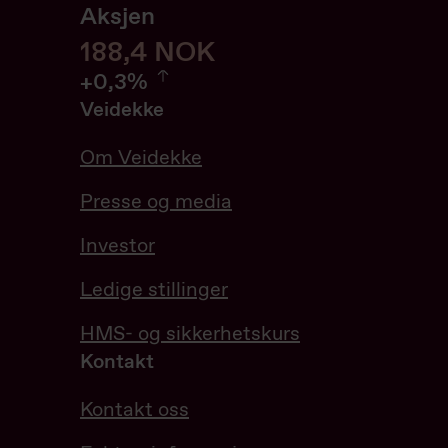
Aksjen
188,6
188,6
NOK
0.32%
+
0,3%
Veidekke
Om Veidekke
Presse og media
Investor
Ledige stillinger
HMS- og sikkerhetskurs
Kontakt
Kontakt oss