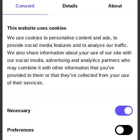
faggrupper: Tømrere, betongarbeidere, asfaltarbeidere,
Consent
Details
About
blikkenslagere, vei- og anleggsarbeidere, fjell- og
tunnelarbeidere, murere- og flisleggere, tak- og
membrantekkere, elektrikere, anleggsmaskinførere,
This website uses cookies
industrimekanikere, anleggsgartnere, faglaboranter,
We use cookies to personalise content and ads, to
anleggsmaskinmekanikere, automatikere, veidrift- og
provide social media features and to analyse our traffic.
veivedlikeholdsarbeidere, yrkessjåfører,
We also share information about your use of our site with
produksjonsteknikere, brønnborere fastland,
our social media, advertising and analytics partners who
signalmontører, banemontører og energimontører (KL).
may combine it with other information that you’ve
Les mer om
Veidekkes lærlingeordning
her og mer om
provided to them or that they’ve collected from your use
yrkesfag og muligheter
i bygg- og anleggsbransjen her.
of their services.
Consent
Necessary
Selection
Preferences