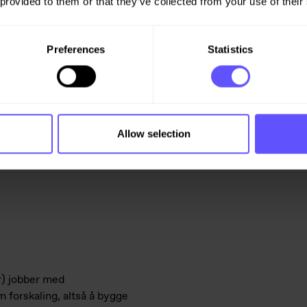
 provided to them or that they’ve collected from your use of their
Preferences
Statistics
Når det er klart, går vi videre
Allow selection
r) jobber med
 forskaling, altså å bygge