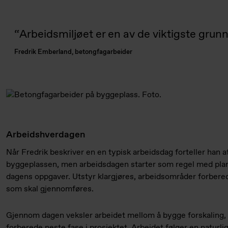
Arbeidsmiljøet er en av de viktigste grunn
Fredrik Emberland, betongfagarbeider
Arbeidshverdagen
Når Fredrik beskriver en en typisk arbeidsdag forteller han at
byggeplassen, men arbeidsdagen starter som regel med pla
dagens oppgaver. Utstyr klargjøres, arbeidsområder forbere
som skal gjennomføres.
Gjennom dagen veksler arbeidet mellom å bygge forskaling, 
forberede neste fase i prosjektet. Arbeidet følger en naturli