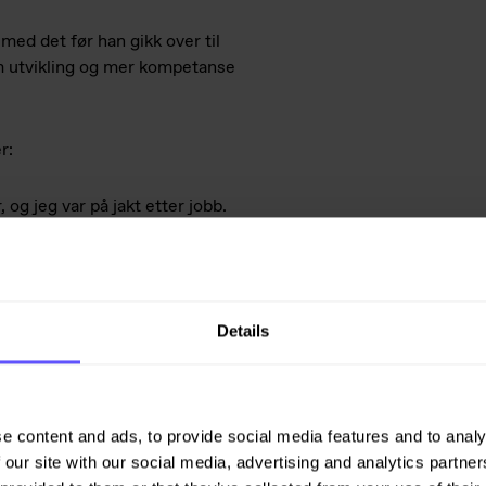
 med det før han gikk over til
om utvikling og mer kompetanse
er:
 og jeg var på jakt etter jobb.
blitt værende. Grunnen til at jeg
en og menneskene. Det er mye
e gode og dårlige dager,
Details
det ofte bare grus, stein og
e content and ads, to provide social media features and to analy
 our site with our social media, advertising and analytics partn