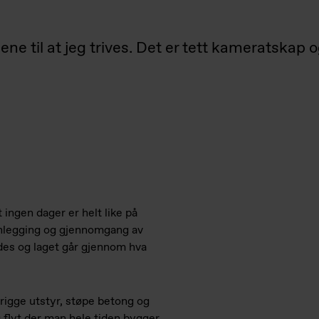
ene til at jeg trives. Det er tett kameratskap
 ingen dager er helt like på
nlegging og gjennomgang av
des og laget går gjennom hva
rigge utstyr, støpe betong og
g flyt der man hele tiden bygger