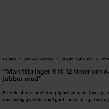
Forside
Jobb og karriere
Vi som jobber her
Fred
”Man tilbringer 8 til 12 timer om
jobber med”
Fredrik jobber som betongfagarbeider, nestbas og ve
men veldig givende - med godt samhold, lagarbeid og e