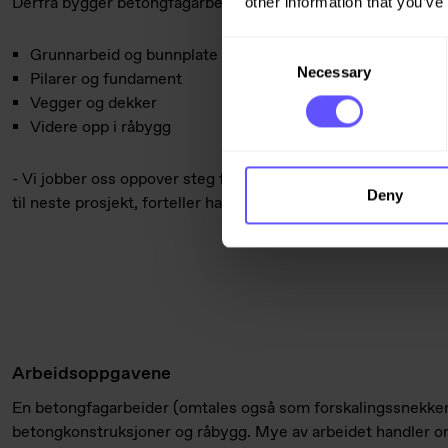
Derfra bygger betongfagarbeiderne seg opp med:
other information that you’ve
Consent
Grunnarbeid og bunnplate
Necessary
Selection
Pilarer og fundament
Vegger og dekker
Videre opp i råbygg
- Vi jobber oss oppover steg for steg til råbygget står ferdig. 
Deny
til neste prosjekt, forteller han.
Arbeidsoppgavene
En betongfagarbeider (omtales også som forskalingssnekke
betongkonstruksjoner og råbygg. Mye av arbeidet handler om