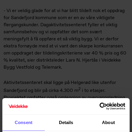
- Vi er veldig glade for at vi har blitt tildelt nok et oppdrag
for Sandefjord kommune som er en av våre viktigste
flergangskunder. Dagaktivitetssenteret fyller et viktig
samfunnsbehov og vi oppfatter det som svært
meningsfylt å få oppføre et så viktig bygg. Vi er derfor
ekstra fornøyde med at vi vant den skarpe konkurransen
om oppdraget der tildelingskriteriene var 40 % pris og 60
% kvalitet, sier distriktsleder Lars N. Hjertås i Veidekke
Bygg Vestfold og Telemark.
Aktivitetssenteret skal ligge på Helgerød like utenfor
2
Sandefjord og blir på cirka 4.300 m
i to etasjer.
Prosjektet omfatter også omlegging av overvannsledning
og bekkeåpning, kalkstabilisering av grunnen,
landskapsarbeider og etablering av ny gang- og sykkelvei.
Consent
Details
About
Sandefjord kommune har valgt å innlemme opsjonen om