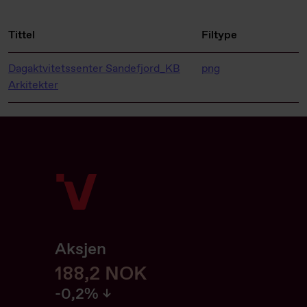
Tittel
Filtype
Dagaktvitetssenter Sandefjord_KB
png
Arkitekter
Aksjen
188,2
188,2
NOK
-0.21%
-0,2%