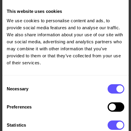
utslippsfri byggeplass som inne­bærer at det kun vil bli
benyttet elektrisitet eller hydrogen som energikilde på
This website uses cookies
byggeplassen. I tillegg er det lagt opp til 30 % lavere
We use cookies to personalise content and ads, to
karbonutslipp fra byggematerialene enn i et referanse­
provide social media features and to analyse our traffic.
bygg samt energiklasse A. Avfallsproduksjonen skal
We also share information about your use of our site with
reduseres til under 25 kg/BTA, mens kildesorterings­
our social media, advertising and analytics partners who
graden skal være minst 95 %.
may combine it with other information that you’ve
provided to them or that they’ve collected from your use
- Sandefjord kommune har høye miljøambisjoner for
of their services.
prosjektet, og det skal miljøsertifiseres etter BREEAM-
NOR nivå Excellent. Dette sammenfaller svært godt med
Veidekkes strategi om å være en del av klimaløsningen,
Consent
avslutter Hjertås.
Necessary
Selection
Byggestart er planlagt i starten av februar med
Preferences
ferdigstillelse høsten 2025. Oppdraget går inn i Veidekkes
ordrereserve for fjerde kvartal.
Statistics