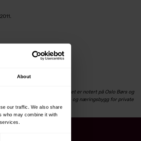
 2011.
About
iarder kroner (2008). Konsernet er notert på Oslo Børs og
eggsoppdrag, utvikling av bolig- og næringsbygg for private
se our traffic. We also share
ers who may combine it with
 services.