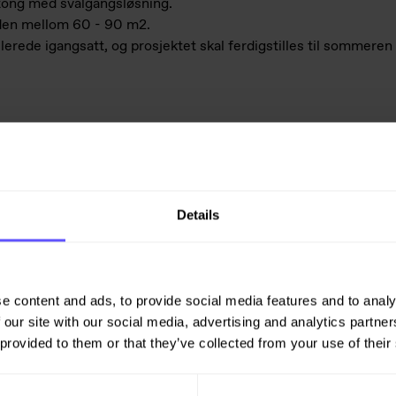
etong med svalgangsløsning.
ngden mellom 60 - 90 m2.
lerede igangsatt, og prosjektet skal ferdigstilles til sommeren
Details
ndomsutvikler med 6.250 ansatte og en omsetning på 19,4 mill
ne. Virksomheten spenner over et vidt spekter av bygge- og anl
 innsamling og gjenvinning av avfall.
e content and ads, to provide social media features and to analy
 our site with our social media, advertising and analytics partn
 provided to them or that they’ve collected from your use of their