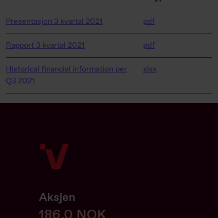
Presentasjon 3 kvartal 2021
pdf
Rapport 3 kvartal 2021
pdf
Historical financial information per
xlsx
Q3 2021
Aksjen
186
186,0
NOK