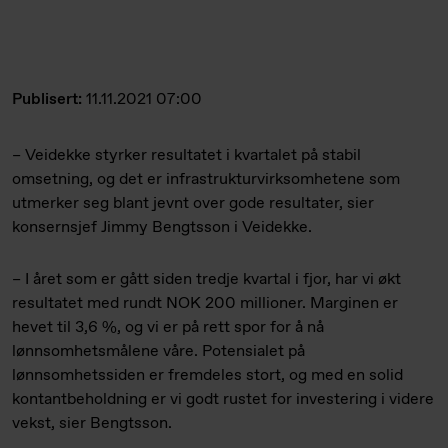
Publisert:
11.11.2021 07:00
– Veidekke styrker resultatet i kvartalet på stabil
omsetning, og det er infrastruktur­virksomhetene som
utmerker seg blant jevnt over gode resultater, sier
konsernsjef Jimmy Bengtsson i Veidekke.
– I året som er gått siden tredje kvartal i fjor, har vi økt
resultatet med rundt NOK 200 millioner. Marginen er
hevet til 3,6 %, og vi er på rett spor for å nå
lønnsomhetsmålene våre. Potensialet på
lønnsomhetssiden er fremdeles stort, og med en solid
kontantbeholdning er vi godt rustet for investering i videre
vekst, sier Bengtsson.