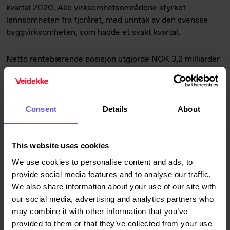
kvartal 2020. Alle virksomhetsområdene styrket
lønnsomheten fra fjoråret, med unntak av den svenske
byggvirksomheten, som hadde et svakt kvartal.
Netto rentebærende posisjon utgjorde NOK 3,2 milliarder
ved utgangen av tredje kvartal, mot NOK 3,1 milliarder ved
årsskiftet. Balansen ved utgangen av kvartalet var NOK
17,6 milliarder, mot NOK 17,5 milliarder ved årsskiftet.
Consent
Details
About
Ordreinngangen i kvartalet utgjorde NOK 8,4 milliarder,
mot NOK 6,4 milliarder i tredje kvartal i fjor. Ved utgangen
This website uses cookies
av kvartalet var ordrereserven NOK 40,0 milliarder, mot
NOK 37,7 milliarder for et år siden. Ordrereserven økte
We use cookies to personalise content and ads, to
innenfor markedssegmentene offentlige yrkesbygg og
provide social media features and to analyse our traffic.
annen anleggsvirksomhet, mens andelene i segmentene
We also share information about your use of our site with
samferdsel, private yrkesbygg og boliger avtok. Om lag to
our social media, advertising and analytics partners who
tredeler av ordrereserven kommer til omsetning i de neste
may combine it with other information that you’ve
tolv månedene.
provided to them or that they’ve collected from your use