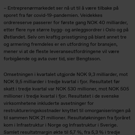
– Entreprenørmarkedet ser nå ut til å være tilbake på
sporet fra før covid-19-pandemien. Veidekkes
ordrereserve passerer for første gang NOK 40 milliarder,
etter flere nye større bygg- og anleggsordrer i Oslo og på
Østlandet. Selv om kraftig prisstigning på blant annet tre
og armering fremdeles er en utfordring for bransjen,
mener vi at de fleste leveranse­utfordringene vil være
forbigående og avta over tid, sier Bengtsson.
Omsetningen i kvartalet utgjorde NOK 9,3 milliarder, mot
NOK 9,5 milliarder i tredje kvartal i fjor. Resultatet før
skatt i tredje kvartal var NOK 530 millioner, mot NOK 505
millioner i tredje kvartal i fjor. Resultatet i de svenske
virksomhetene inkluderte avsetninger for
restruktureringskostnader knyttet til omorganiseringen på
til sammen NOK 21 millioner. Resultatøkningen fra fjoråret
kom i Infrastruktur i Norge og Infrastruktur i Sverige.
Samlet resultatmargin økte til 5,7 %, fra 5,3 % i tredje