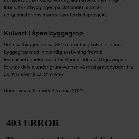
Prosjektet UDK 02 kulvert og løsmassetunnel inngår i
InterCity-utbyggingen på Østlandet, som er
norgeshistoriens største samferdselsprosjekt.
Kulvert i åpen byggegrop
Det skal bygges en ca. 320 meter lang kulvert i åpen
byggegrop med innvendig avstivning frem til
løsmassetunnelen nord for Konnerudgata. Utgravingen
foretas delvis under grunnvannsnivå med gravedybder fra
ca. 11 meter til ca. 21 meter.
Under vises 3D modell fra mai 2021: