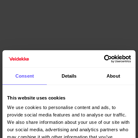
Førde sykehus
Veidekke bygger sammen med Helse Førde HF et åtte
etasjers sykehusbygg i Førde. I samspillsfasen har partene
Consent
Details
About
sammen utviklet et meget areal- og kostnadseffektivt
sykehusprosjekt.
This website uses cookies
We use cookies to personalise content and ads, to
provide social media features and to analyse our traffic.
We also share information about your use of our site with
our social media, advertising and analytics partners who
may combine it with other information that you’ve