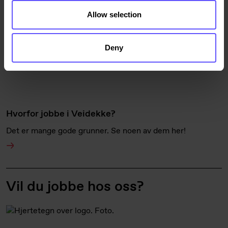
Allow selection
Deny
Hvorfor jobbe i Veidekke?
Det er mange gode grunner. Se noen av dem her!
Vil du jobbe hos oss?