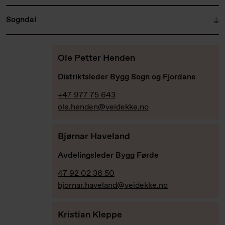
Sogndal
Ole Petter Henden
Distriktsleder Bygg Sogn og Fjordane
+47 977 75 643
ole.henden@veidekke.no
Bjørnar Haveland
Avdelingsleder Bygg Førde
47 92 02 36 50
bjornar.haveland@veidekke.no
Kristian Kleppe