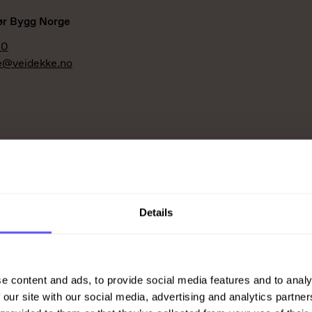
ør Bygg Norge
00
ie@veidekke.no
Details
 Vest og arbeidende styreformann Veidekke Prefab
e content and ads, to provide social media features and to analy
eidekke.no
 our site with our social media, advertising and analytics partn