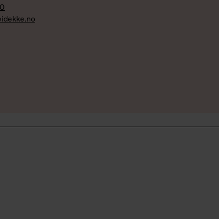
30
eidekke.no