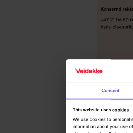
Konserndirekt
+47 21 05 50 
hans-olav.sorl
Consent
Are Westbye
Direktør Bygg
This website uses cookies
+4790078433
We use cookies to personalis
are.westbye@v
information about your use of