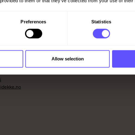
 provided to them or that they’ve collected from your use of their
Preferences
Statistics
Allow selection
Oslo
5
idekke.no