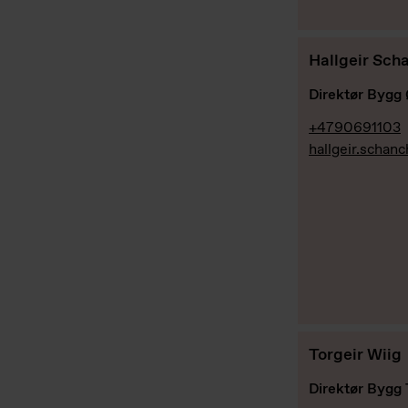
Hallgeir Sch
Direktør Bygg 
+4790691103
hallgeir.schan
Torgeir Wiig
Direktør Bygg