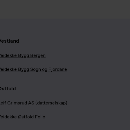
Vestland
Veidekke Bygg Bergen
eidekke Bygg Sogn og Fjordane
Østfold
eif Grimsrud AS (datterselskap)
eidekke Østfold Follo