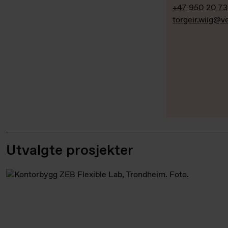
+47 950 20 7
torgeir.wiig@v
Utvalgte prosjekter