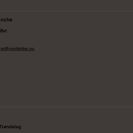
anche
Øst
che@veidekke.no
 Trøndelag