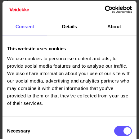
Consent
Details
About
This website uses cookies
We use cookies to personalise content and ads, to
provide social media features and to analyse our traffic.
We also share information about your use of our site with
our social media, advertising and analytics partners who
Ruseløkka skole
may combine it with other information that you’ve
Veidekke og Undervisningsbygg samarbeidet om
provided to them or that they’ve collected from your use
byggingen av nye Ruseløkka skole i Oslo.
of their services.
Consent
Necessary
Selection