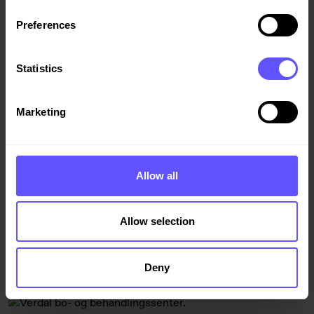
Preferences
Statistics
Marketing
Førde sykehus
Allow all
Veidekke bygger sammen med Helse Førde HF et åtte
etasjers sykehusbygg i Førde. I samspillsfasen har partene
sammen utviklet et meget areal- og kostnadseffektivt
Allow selection
sykehusprosjekt.
Deny