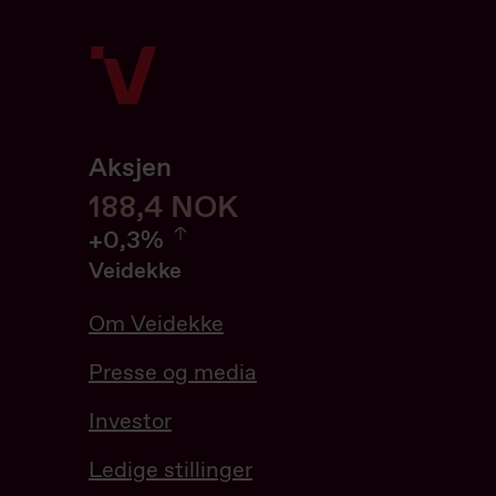
Aksjen
188,6
188,6
NOK
0.32%
+
0,3%
Veidekke
Om Veidekke
Presse og media
Investor
Ledige stillinger