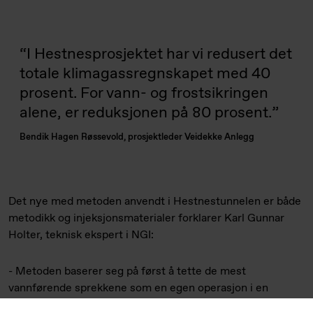
I Hestnesprosjektet har vi redusert det
totale klimagassregnskapet med 40
prosent. For vann- og frostsikringen
alene, er reduksjonen på 80 prosent.
Bendik Hagen Røssevold, prosjektleder Veidekke Anlegg
Det nye med metoden anvendt i Hestnestunnelen er både
metodikk og injeksjonsmaterialer forklarer Karl Gunnar
Holter, teknisk ekspert i NGI:
- Metoden baserer seg på først å tette de mest
vannførende sprekkene som en egen operasjon i en
primær injeksjonsskjerm. Dette gir et godt og nødvendig