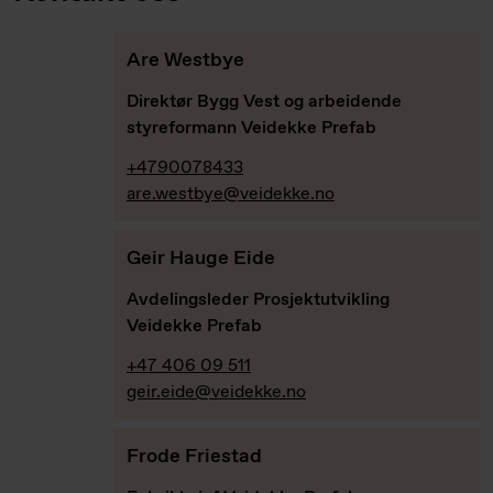
Are Westbye
Direktør Bygg Vest og arbeidende
styreformann Veidekke Prefab
+4790078433
are.westbye@veidekke.no
Geir Hauge Eide
Avdelingsleder Prosjektutvikling
Veidekke Prefab
+47 406 09 511
geir.eide@veidekke.no
Frode Friestad