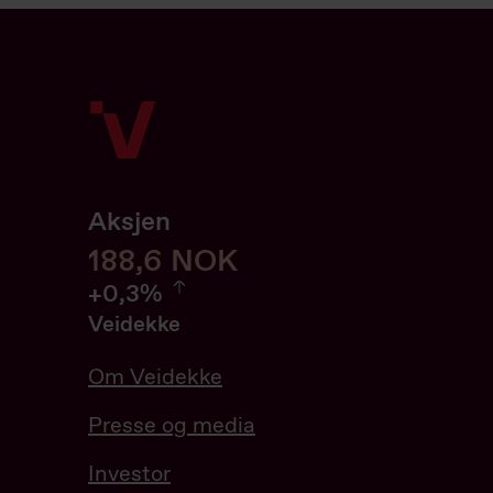
Aksjen
188,6
188,6
NOK
0.32%
+
0,3%
Veidekke
Om Veidekke
Presse og media
Investor