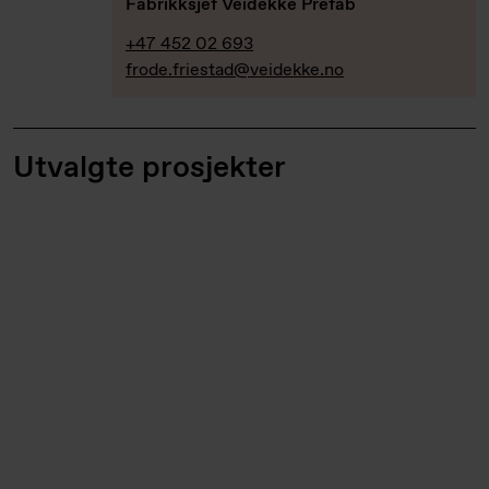
Fabrikksjef Veidekke Prefab
+47 452 02 693
frode.friestad@veidekke.no
Utvalgte prosjekter