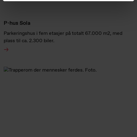
P-hus Sola
Parkeringshus i fem etasjer på totalt 67.000 m2, med
plass til ca. 2.300 biler.