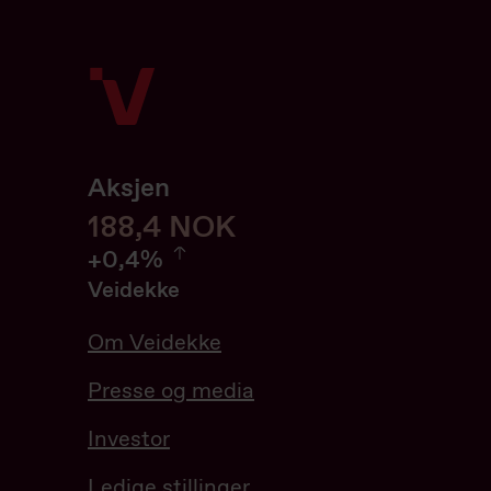
Aksjen
188,4
188,4
NOK
0.43%
+
0,4%
Veidekke
Om Veidekke
Presse og media
Investor
Ledige stillinger