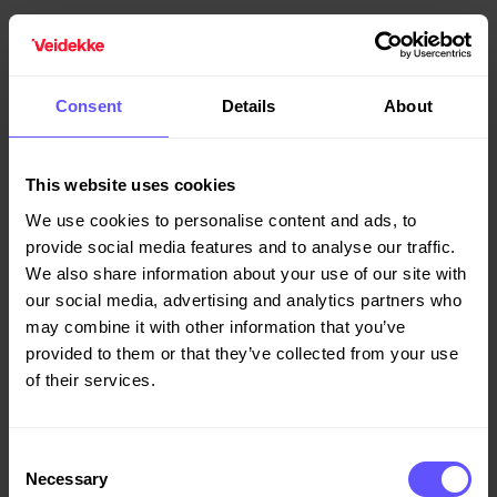
Consent
Details
About
Om arbeidsmiljøet
This website uses cookies
Når Christine forteller om arbedsmiljøet beveger hun seg
We use cookies to personalise content and ads, to
raskt inn på hvor spesiell atmosfæren på prosjektet er og
provide social media features and to analyse our traffic.
at det skjer så mye hele tiden.
We also share information about your use of our site with
our social media, advertising and analytics partners who
- Ute på prosjekt har man en lagånd og en teamfølelse som
may combine it with other information that you’ve
føles kjempebra. Man møter på utfordringer i fellesskap og
provided to them or that they’ve collected from your use
løser de utfordringene sammen. Det gjør at tette bånd
of their services.
knyttes mellom kolleger og det får man veldig gode
venner av. Kanskje spesielt i de prosjektene som er ekstra
krevende, da oppstår det ekstra tette og nære bånd
Consent
mellom kollegene, forteller hun.
Necessary
Selection