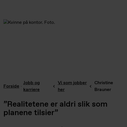
Jobb og
Vi som jobber
Christine
Forside
karriere
her
Brauner
”Realitetene er aldri slik som
planene tilsier”